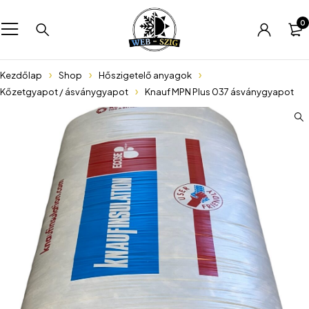
0
Kezdőlap
Shop
Hőszigetelő anyagok
Kőzetgyapot / ásványgyapot
Knauf MPN Plus 037 ásványgyapot