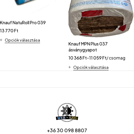
Knauf NatuRoll Pro 039
13 770
Ft
Opciók választása
Knauf MPN Plus 037
ásványgyapot
10 368
Ft
–
11 059
Ft
/ csomag
Opciók választása
+36 30 098 8807