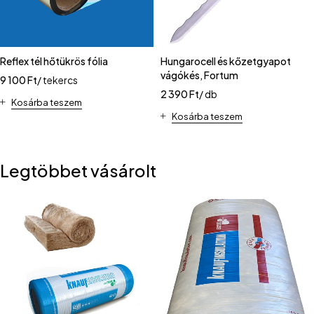
Reflex tél hőtükrös fólia
Hungarocell és kőzetgyapot
vágókés, Fortum
9 100
Ft
/ tekercs
2 390
Ft
/ db
Kosárba teszem
Kosárba teszem
Legtöbbet vásárolt