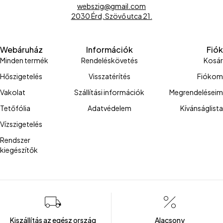
webszig@gmail.com
2030 Érd, Szövő utca 21.
Webáruház
Információk
Fiók
Minden termék
Rendeléskövetés
Kosár
Hőszigetelés
Visszatérítés
Fiókom
Vakolat
Szállítási információk
Megrendeléseim
Tetőfólia
Adatvédelem
Kívánságlista
Vízszigetelés
Rendszer
kiegészítők
Kiszállítás az egész ország
Alacsony