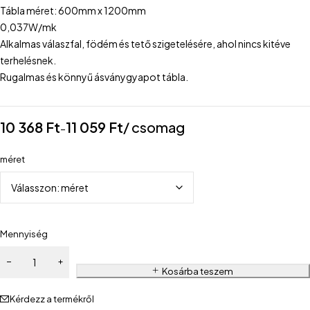
Tábla méret: 600mm x 1200mm
0,037W/mk
Alkalmas válaszfal, födém és tető szigetelésére, ahol nincs kitéve
terhelésnek.
Rugalmas és könnyű ásványgyapot tábla.
10 368
Ft
11 059
Ft
/ csomag
–
méret
Mennyiség
Kosárba teszem
Kérdezz a termékről