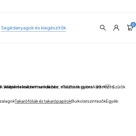
0
Segédanyagok és kiegészítők
eltéri és kültéri munkákhoz, a tiszta és gyors kivitelezés
d
Alapértelmezett rendezés
Találatok száma
20
zalagok
Takarófóliák és takarópapírok
Burkolatszintezők
Egyéb