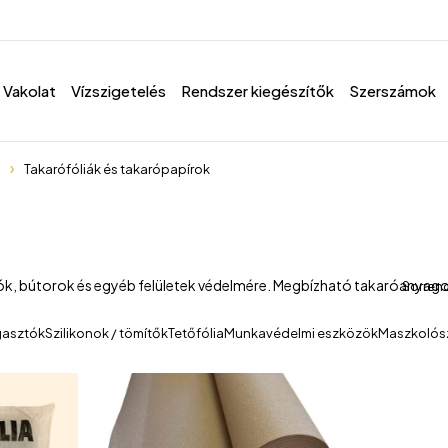
Vakolat
Vízszigetelés
Rendszer kiegészítők
Szerszámok
Takarófóliák és takarópapírok
ók, bútorok és egyéb felületek védelmére. Megbízható takaróanyagok b
Sorren
gasztók
Szilikonok / tömítők
Tetőfólia
Munkavédelmi eszközök
Maszkolós