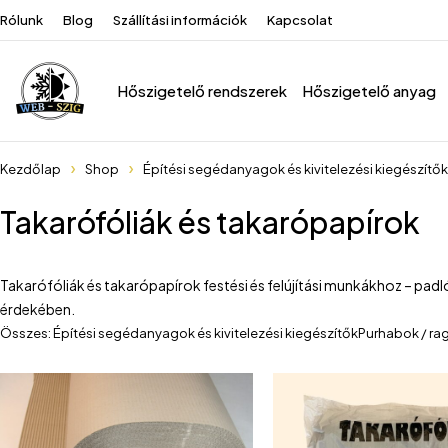
Rólunk
Blog
Szállítási információk
Kapcsolat
Hőszigetelő rendszerek
Hőszigetelő anyag
Kezdőlap
Shop
Építési segédanyagok és kivitelezési kiegészítők
Takarófóliák és takarópapírok
Takarófóliák és takarópapírok festési és felújítási munkákhoz – padl
érdekében.
Összes: Építési segédanyagok és kivitelezési kiegészítők
Purhabok / ra