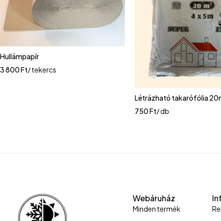
Hullámpapír
3 800
Ft
/ tekercs
Létrázható takarófólia 2
750
Ft
/ db
Webáruház
In
Minden termék
Re