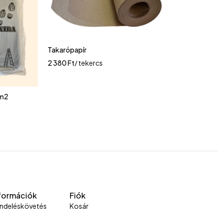
Takarópapír
2 380
Ft
/ tekercs
0m2
formációk
Fiók
ndeléskövetés
Kosár