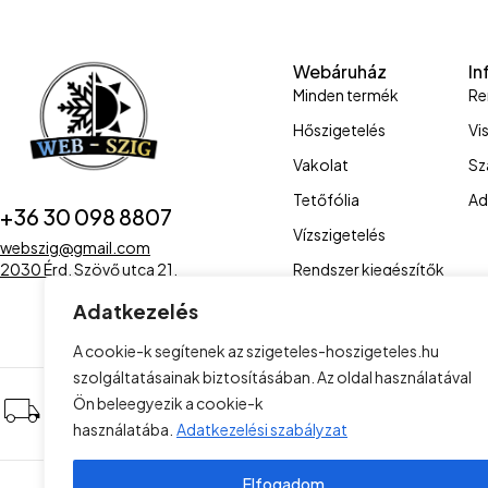
Webáruház
In
Minden termék
Re
Hőszigetelés
Vi
Vakolat
Sz
Tetőfólia
Ad
+36 30 098 8807
Vízszigetelés
webszig@gmail.com
Rendszer kiegészítők
2030 Érd, Szövő utca 21.
Adatkezelés
A cookie-k segítenek az szigeteles-hoszigeteles.hu
szolgáltatásainak biztosításában. Az oldal használatával
Kiszállítás az egész ország
Alac
Ön beleegyezik a cookie-k
területére
árak
használatába.
Adatkezelési szabályzat
Elfogadom