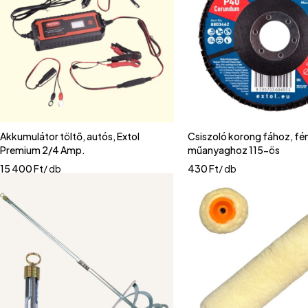
Akkumulátor töltő, autós, Extol
Csiszoló korong fához, f
Premium 2/4 Amp.
műanyaghoz 115-ös
15 400
Ft
/ db
430
Ft
/ db