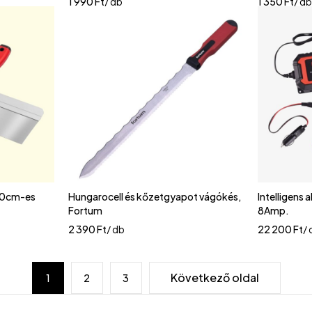
1 990
Ft
/ db
1 350
Ft
/ d
 40cm-es
Hungarocell és kőzetgyapot vágókés,
Intelligens
Fortum
8Amp.
2 390
Ft
/ db
22 200
Ft
/
Következő oldal
1
2
3