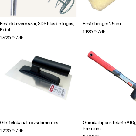
Festékkeverő szár, SDS Plus befogás,
Festőhenger 25cm
Extol
1 190
Ft
/ db
1 620
Ft
/ db
Glettelőkanál, rozsdamentes
Gumikalapács fekete 910g
Premium
1 720
Ft
/ db