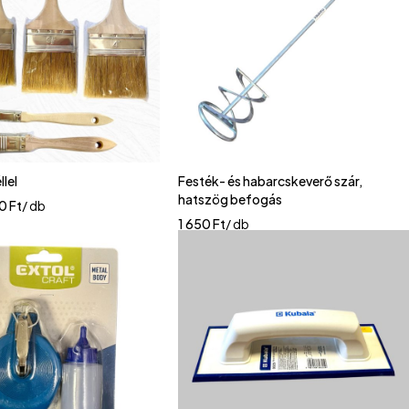
llel
Festék- és habarcskeverő szár,
hatszög befogás
00
Ft
/ db
1 650
Ft
/ db