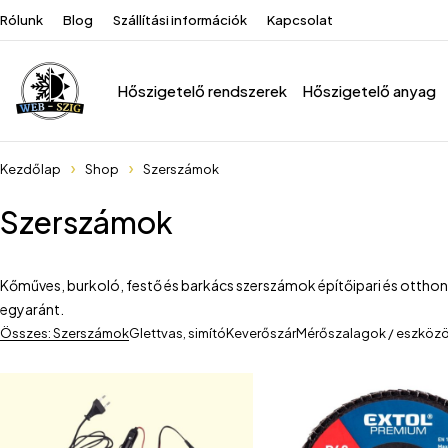
Rólunk
Blog
Szállítási információk
Kapcsolat
Hőszigetelő rendszerek
Hőszigetelő anyag
Kezdőlap
Shop
Szerszámok
Szerszámok
Kőműves, burkoló, festő és barkács szerszámok építőipari és ottho
egyaránt.
Összes: Szerszámok
Glettvas, simító
Keverőszár
Mérőszalagok / eszköz