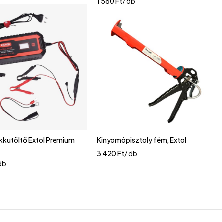
b
1 580
Ft
/ db
 akkutöltő Extol Premium
Kinyomópisztoly fém, Extol
3 420
Ft
/ db
 db