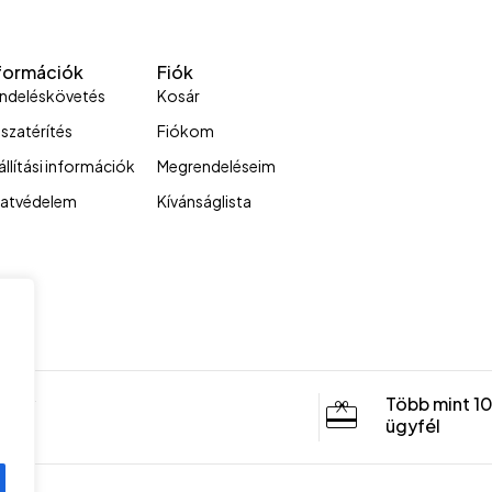
formációk
Fiók
ndeléskövetés
Kosár
sszatérítés
Fiókom
állítási információk
Megrendeléseim
atvédelem
Kívánságlista
sony
Több mint 1
ügyfél