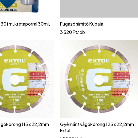
 30fm, krétaporral 30ml,
Fugázó simító Kubala
3 520
Ft
/ db
b
gókorong 115 x 22,2mm
Gyémánt vágókorong 125 x 22,2mm
Extol