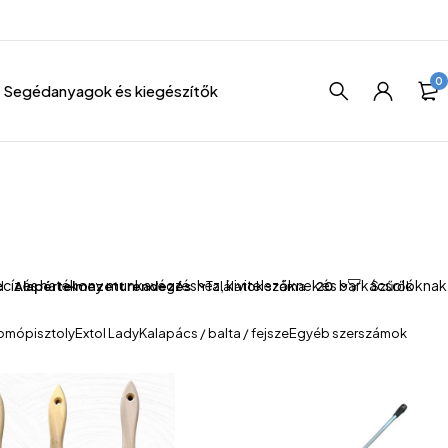
0
Segédanyagok és kiegészítők
recíz és hatékony munkavégzéshez, kivitelezőknek és barkácsolóknak
d
Alapértelmezett rendezés
Találatok száma
20
omópisztoly
Extol Lady
Kalapács / balta / fejsze
Egyéb szerszámok