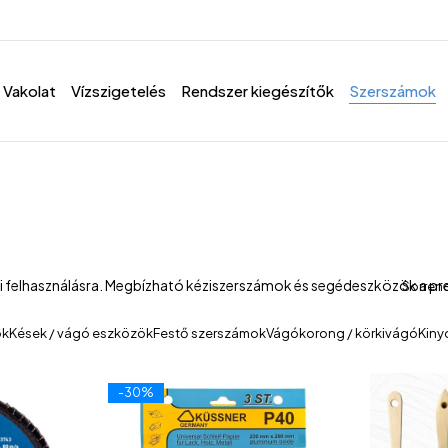
Vakolat
Vízszigetelés
Rendszer kiegészítők
Szerszámok
ni felhasználásra. Megbízható kéziszerszámok és segédeszközök a p
Sorren
ök
Kések / vágó eszközök
Festő szerszámok
Vágókorong / körkivágó
Kiny
-30%