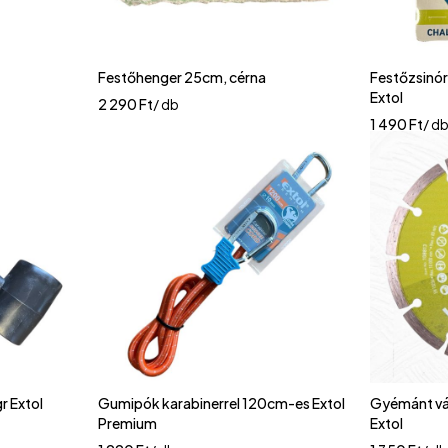
Festőhenger 25cm, cérna
Festőzsinór
Extol
2 290
Ft
/ db
1 490
Ft
/ d
r Extol
Gumipók karabinerrel 120cm-es Extol
Gyémánt vá
Premium
Extol