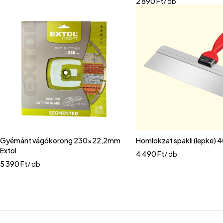
2 890
Ft
/ db
Gyémánt vágókorong 230x22,2mm
Homlokzat spakli (lepke)
Extol
4 490
Ft
/ db
5 390
Ft
/ db