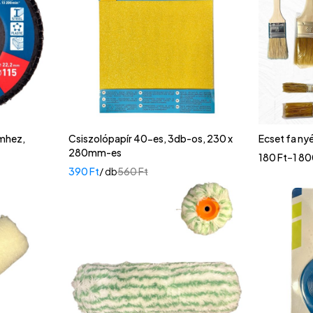
émhez,
Csiszolópapír 40-es, 3db-os, 230 x
Ecset fa nyé
280mm-es
180
Ft
–
1 8
390
Ft
/ db
560
Ft