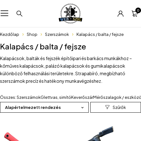
0
Kezdőlap
Shop
Szerszámok
Kalapács / balta / fejsze
Kalapács / balta / fejsze
Kalapácsok, balták és fejszék építőipari és barkács munkákhoz –
kőműves kalapácsok, palázó kalapácsok és gumikalapácsok
különböző felhasználási területekre. Strapabíró, megbízható
szerszámok precíz és hatékony munkavégzéshez.
Összes: Szerszámok
Glettvas, simító
Keverőszár
Mérőszalagok / eszköz
Alapértelmezett rendezés