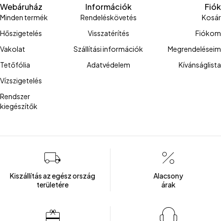
Webáruház
Információk
Fiók
Minden termék
Rendeléskövetés
Kosár
Hőszigetelés
Visszatérítés
Fiókom
Vakolat
Szállítási információk
Megrendeléseim
Tetőfólia
Adatvédelem
Kívánságlista
Vízszigetelés
Rendszer
kiegészítők
Kiszállítás az egész ország
Alacsony
területére
árak