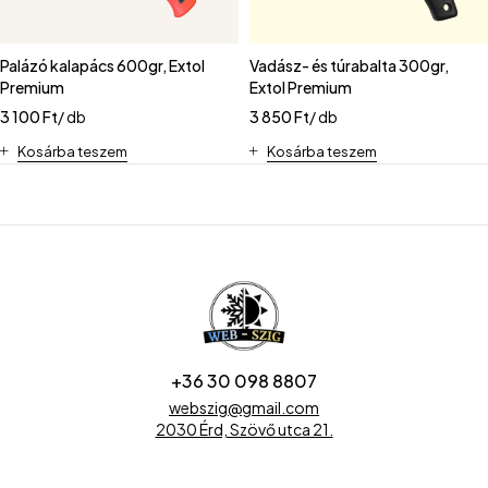
Palázó kalapács 600gr, Extol
Vadász- és túrabalta 300gr,
Premium
Extol Premium
3 100
Ft
/ db
3 850
Ft
/ db
Kosárba teszem
Kosárba teszem
+36 30 098 8807
webszig@gmail.com
2030 Érd, Szövő utca 21.