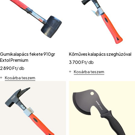
Gumikalapács fekete 910gr
Kőműves kalapács szeghúzóval
Extol Premium
3 700
Ft
/ db
2 890
Ft
/ db
Kosárba teszem
Kosárba teszem