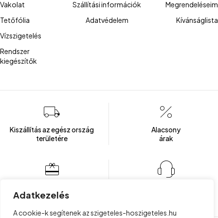
Vakolat
Szállítási információk
Megrendeléseim
Tetőfólia
Adatvédelem
Kívánságlista
Vízszigetelés
Rendszer
kiegészítők
Kiszállítás az egész ország
Alacsony
területére
árak
Több mint 100 elégedett ügyfél
Ügyfélszolgálat
Adatkezelés
Hétfőtől - Péntekig: 8:00 - 16:00
A cookie-k segítenek az szigeteles-hoszigeteles.hu