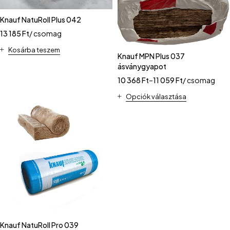
Knauf NatuRoll Plus 042
13 185
Ft
/ csomag
Kosárba teszem
Knauf MPN Plus 037
ásványgyapot
10 368
Ft
–
11 059
Ft
/ csomag
Opciók választása
Knauf NatuRoll Pro 039