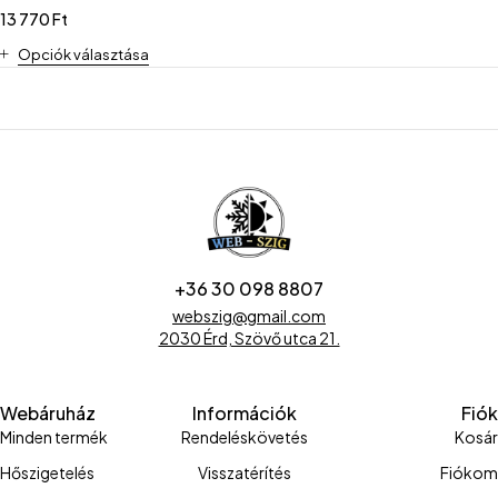
13 770
Ft
Opciók választása
+36 30 098 8807
webszig@gmail.com
2030 Érd, Szövő utca 21.
Webáruház
Információk
Fiók
Minden termék
Rendeléskövetés
Kosár
Hőszigetelés
Visszatérítés
Fiókom