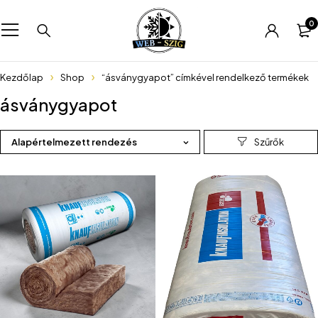
0
Kezdőlap
Shop
“ásványgyapot” címkével rendelkező termékek
ásványgyapot
Alapértelmezett rendezés