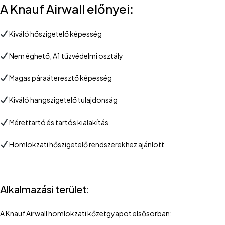
A Knauf Airwall előnyei:
Kiváló hőszigetelő képesség
Nem éghető, A1 tűzvédelmi osztály
Magas páraáteresztő képesség
Kiváló hangszigetelő tulajdonság
Mérettartó és tartós kialakítás
Homlokzati hőszigetelő rendszerekhez ajánlott
Alkalmazási terület:
A Knauf Airwall homlokzati kőzetgyapot elsősorban: