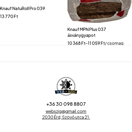
Knauf NatuRoll Pro 039
13 770
Ft
Knauf MPN Plus 037
ásványgyapot
10 368
Ft
–
11 059
Ft
/ csomag
+36 30 098 8807
webszig@gmail.com
2030 Érd, Szövő utca 21.