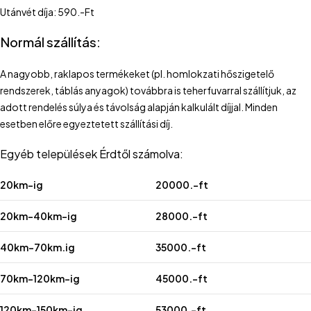
Utánvét díja: 590.-Ft
Normál szállítás:
A nagyobb, raklapos termékeket (pl. homlokzati hőszigetelő
rendszerek, táblás anyagok) továbbra is teherfuvarral szállítjuk, az
adott rendelés súlya és távolság alapján kalkulált díjjal. Minden
esetben előre egyeztetett szállítási díj.
Egyéb települések Érdtől számolva:
20km-ig
20000.-ft
20km-40km-ig
28000.-ft
40km-70km.ig
35000.-ft
70km-120km-ig
45000.-ft
120km-150km-ig
53000.-ft