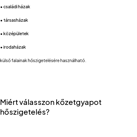
• családi házak
• társasházak
• középületek
• irodaházak
külső falainak hőszigetelésére használható.
Miért válasszon kőzetgyapot
hőszigetelés?