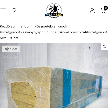
0
Kezdőlap
Shop
Hőszigetelő anyagok
Kőzetgyapot / ásványgyapot
Knauf Airwall homlokzati kőzetgyapot
5cm – 20cm
Ajánlott