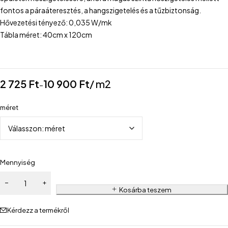
fontos a páraáteresztés, a hangszigetelés és a tűzbiztonság.
Hővezetési tényező: 0,035 W/mk
Tábla méret: 40cm x 120cm
2 725
Ft
10 900
Ft
/ m2
–
méret
Mennyiség
Kosárba teszem
Kérdezz a termékről