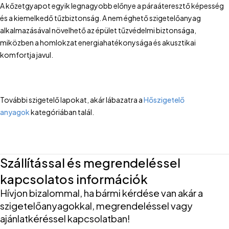
A kőzetgyapot egyik legnagyobb előnye a páraáteresztő képesség
és a kiemelkedő tűzbiztonság. A nem éghető szigetelőanyag
alkalmazásával növelhető az épület tűzvédelmi biztonsága,
miközben a homlokzat energiahatékonysága és akusztikai
komfortja javul.
További szigetelő lapokat, akár lábazatra a
Hőszigetelő
anyagok
kategóriában talál.
Szállítással és megrendeléssel
kapcsolatos információk
Hívjon bizalommal, ha bármi kérdése van akár a
szigetelőanyagokkal, megrendeléssel vagy
ajánlatkéréssel kapcsolatban!