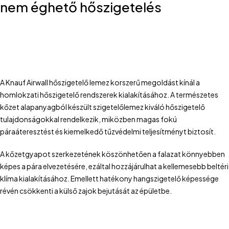
nem éghető hőszigetelés
A Knauf Airwall hőszigetelő lemez korszerű megoldást kínál a
homlokzati hőszigetelő rendszerek kialakításához. A természetes
kőzet alapanyagból készült szigetelőlemez kiváló hőszigetelő
tulajdonságokkal rendelkezik, miközben magas fokú
páraáteresztést és kiemelkedő tűzvédelmi teljesítményt biztosít.
A kőzetgyapot szerkezetének köszönhetően a falazat könnyebben
képes a pára elvezetésére, ezáltal hozzájárulhat a kellemesebb beltéri
klíma kialakításához. Emellett hatékony hangszigetelő képessége
révén csökkenti a külső zajok bejutását az épületbe.