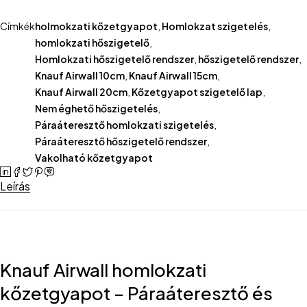
Címkék
holmokzati kőzetgyapot
,
Homlokzat szigetelés
,
homlokzati hőszigetelő
,
Homlokzati hőszigetelő rendszer
,
hőszigetelő rendszer
,
Knauf Airwall 10cm
,
Knauf Airwall 15cm
,
Knauf Airwall 20cm
,
Kőzetgyapot szigetelő lap
,
Nem éghető hőszigetelés
,
Páraáteresztő homlokzati szigetelés
,
Páraáteresztő hőszigetelő rendszer
,
Vakolható kőzetgyapot
Leírás
Knauf Airwall homlokzati
kőzetgyapot – Páraáteresztő és