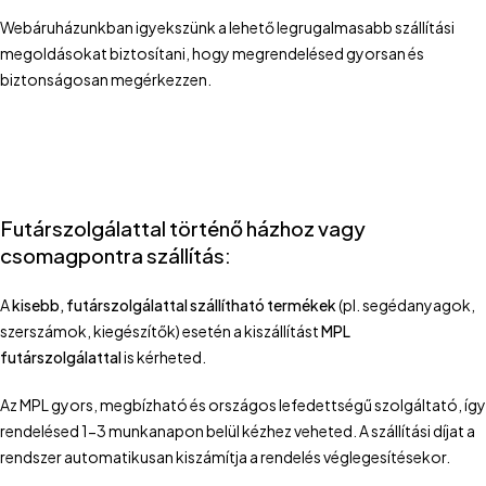
Webáruházunkban igyekszünk a lehető legrugalmasabb szállítási
megoldásokat biztosítani, hogy megrendelésed gyorsan és
biztonságosan megérkezzen.
Futárszolgálattal történő házhoz vagy
csomagpontra szállítás:
A
kisebb, futárszolgálattal szállítható termékek
(pl. segédanyagok,
szerszámok, kiegészítők) esetén a kiszállítást
MPL
futárszolgálattal
is kérheted.
Az MPL gyors, megbízható és országos lefedettségű szolgáltató, így
rendelésed 1-3 munkanapon belül kézhez veheted. A szállítási díjat a
rendszer automatikusan kiszámítja a rendelés véglegesítésekor.