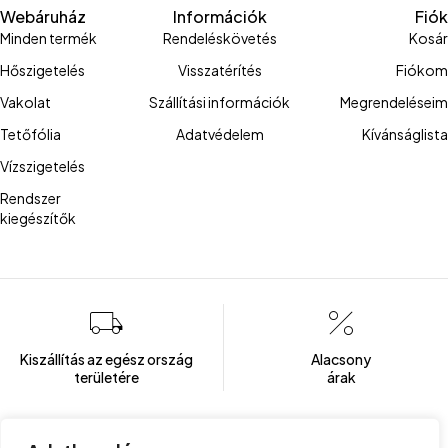
Webáruház
Információk
Fiók
Minden termék
Rendeléskövetés
Kosár
Hőszigetelés
Visszatérítés
Fiókom
Vakolat
Szállítási információk
Megrendeléseim
Tetőfólia
Adatvédelem
Kívánságlista
Vízszigetelés
Rendszer
kiegészítők
Kiszállítás az egész ország
Alacsony
területére
árak