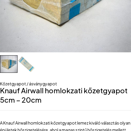
Kőzetgyapot / ásványgyapot
Knauf Airwall homlokzati kőzetgyapot
5cm – 20cm
A Knauf Airwall homlokzati kőzetgyapot lemez kiváló választás olyan
épületek hőszigetelésére, ahol a magas szintű hőszigetelés mellett