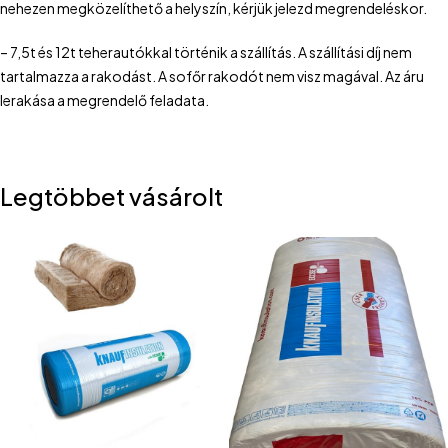
nehezen megközelíthető a helyszín, kérjük jelezd megrendeléskor.
– 7,5t és 12t teherautókkal történik a szállítás. A szállítási díj nem
tartalmazza a rakodást. A sofőr rakodót nem visz magával. Az áru
lerakása a megrendelő feladata.
Legtöbbet vásárolt