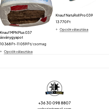
Knauf NatuRoll Pro 039
13 770
Ft
Opciók választása
Knauf MPN Plus 037
ásványgyapot
10 368
Ft
–
11 059
Ft
/ csomag
Opciók választása
+36 30 098 8807
webszig@gmail.com