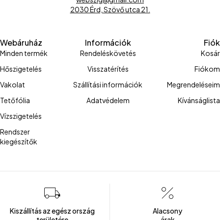
2030 Érd, Szövő utca 21.
Webáruház
Információk
Fiók
Minden termék
Rendeléskövetés
Kosár
Hőszigetelés
Visszatérítés
Fiókom
Vakolat
Szállítási információk
Megrendeléseim
Tetőfólia
Adatvédelem
Kívánságlista
Vízszigetelés
Rendszer
kiegészítők
Kiszállítás az egész ország
Alacsony
területére
árak