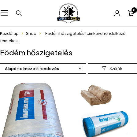
0
Kezdőlap
Shop
“Födém hőszigetelés” címkével rendelkező
termékek
Födém hőszigetelés
Alapértelmezett rendezés