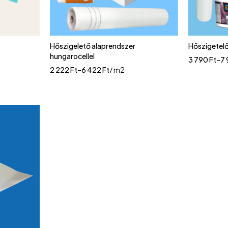
Hőszigelető alaprendszer
Hőszigetelő
hungarocellel
3 790
Ft
–
7
2 222
Ft
–
6 422
Ft
/ m2