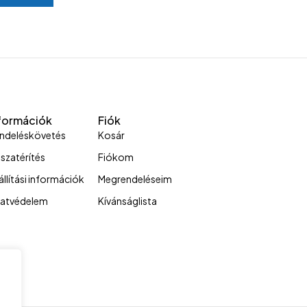
formációk
Fiók
ndeléskövetés
Kosár
sszatérítés
Fiókom
állítási információk
Megrendeléseim
atvédelem
Kívánságlista