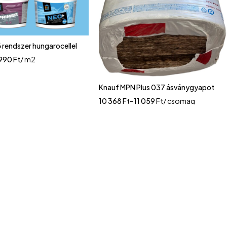
 rendszer hungarocellel
 990
Ft
/ m2
Knauf MPN Plus 037 ásványgyapot
10 368
Ft
–
11 059
Ft
/ csomag