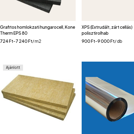
Grafitos homlokzati hungarocell, Kone
XPS (Extrudált, zárt cellás)
Therm EPS 80
polisztirolhab
724
Ft
–
7 240
Ft
/ m2
900
Ft
–
9 000
Ft
/ db
Ajánlott