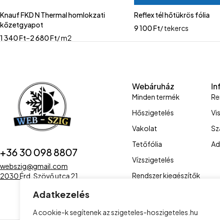
Knauf FKD N Thermal homlokzati
Reflex tél hőtükrös fólia
kőzetgyapot
9 100
Ft
/ tekercs
1 340
Ft
–
2 680
Ft
/ m2
Webáruház
In
Minden termék
Re
Hőszigetelés
Vi
Vakolat
Sz
Tetőfólia
Ad
+36 30 098 8807
Vízszigetelés
webszig@gmail.com
Rendszer kiegészítők
2030 Érd, Szövő utca 21.
Adatkezelés
A cookie-k segítenek az szigeteles-hoszigeteles.hu