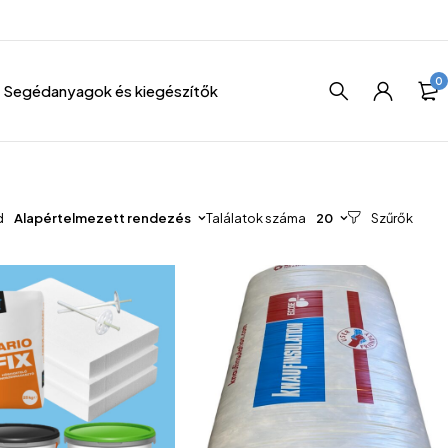
0
Segédanyagok és kiegészítők
d
Alapértelmezett rendezés
Találatok száma
20