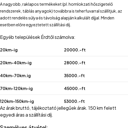
A nagyobb, raklapos termékeket (pl. homlokzati hőszigetelő
rendszerek, táblás anyagok) továbbra is teherfuvarral szállítjuk, az
adott rendelés súlya és távolság alapján kalkulált díjjal. Minden
esetben előre egyeztetett szállítási díj.
Egyéb települések Érdtől számolva:
20km-ig
20000.-ft
20km-40km-ig
28000.-ft
40km-70km.ig
35000.-ft
70km-120km-ig
45000.-ft
120km-150km-ig
53000.-ft
Az árak bruttó, tájékoztató jellegűek árak. 150 km felett
egyedi áras a szállítási díj.
Személyes átvétel: