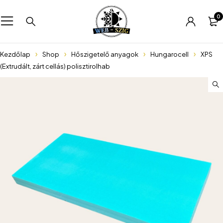
0
Kezdőlap
Shop
Hőszigetelő anyagok
Hungarocell
XPS
(Extrudált, zárt cellás) polisztirolhab