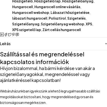
Hőszigetelő
,
Hőszigetelő lap
,
Hőszigetelőanyag
,
Hungarocell
,
Hungarocell online vásárlás
,
Hungarocell webshop
,
Lábazat hőszigetelése
,
lábazati hungarocell
,
Polisztirol
,
Szigetelés
,
Szigetelőanyag
,
Szigetelőanyag webshop
,
XPS
,
XPS szigetelő lap
,
Zárt cellás hungarocell
Leírás
Szállítással és megrendeléssel
kapcsolatos információk
Hívjon bizalommal, ha bármi kérdése van akár a
szigetelőanyagokkal, megrendeléssel vagy
ajánlatkéréssel kapcsolatban!
Webáruházunkban igyekszünk a lehető legrugalmasabb szállítási
megoldásokat biztosítani, hogy megrendelésed gyorsan és
biztonságosan megérkezzen.