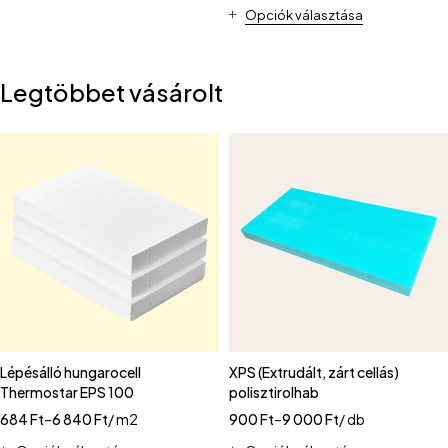
Opciók választása
Legtöbbet vásárolt
Lépésálló hungarocell
XPS (Extrudált, zárt cellás)
Thermostar EPS 100
polisztirolhab
684
Ft
–
6 840
Ft
/ m2
900
Ft
–
9 000
Ft
/ db