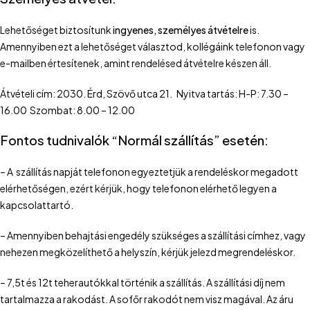
Lehetőséget biztosítunk
ingyenes, személyes átvételre
is.
Amennyiben ezt a lehetőséget választod, kollégáink telefonon vagy
e-mailben értesítenek, amint rendelésed átvételre készen áll.
Átvételi cím: 2030. Érd, Szövő utca 21. Nyitva tartás: H-P: 7.30 –
16.00 Szombat: 8.00 – 12.00
Fontos tudnivalók “Normál szállítás” esetén:
– A szállítás napját telefonon egyeztetjük a rendeléskor megadott
elérhetőségen, ezért kérjük, hogy telefonon elérhető legyen a
kapcsolattartó.
– Amennyiben behajtási engedély szükséges a szállítási címhez, vagy
nehezen megközelíthető a helyszín, kérjük jelezd megrendeléskor.
– 7,5t és 12t teherautókkal történik a szállítás. A szállítási díj nem
tartalmazza a rakodást. A sofőr rakodót nem visz magával. Az áru