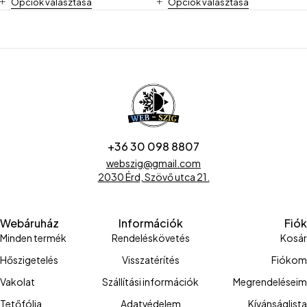
Opciók választása
Opciók választása
+36 30 098 8807
webszig@gmail.com
2030 Érd, Szövő utca 21.
Webáruház
Információk
Fiók
Minden termék
Rendeléskövetés
Kosár
Hőszigetelés
Visszatérítés
Fiókom
Vakolat
Szállítási információk
Megrendeléseim
Tetőfólia
Adatvédelem
Kívánságlista