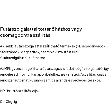
Futárszolgálattal történő házhoz vagy
csomagpontra szállítás:
A
kisebb, futárszolgálattal szállítható termékek
(pl. segédanyagok,
szerszámok, kiegészítők) esetén a kiszállítást
MPL
futárszolgálattal
is kérheted.
Az MPL gyors, megbízható és országos lefedettségű szolgáltató, így
rendelésed 1-3 munkanapon belül kézhez veheted. A szállítási díjat a
rendszer automatikusan kiszámítja a rendelés véglegesítésekor.
MPL bruttó szállítási díjak:
0-10kg-ig: