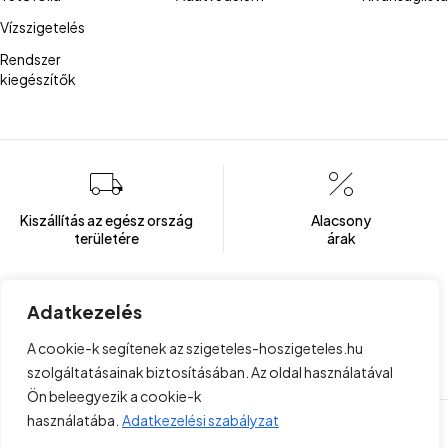
Vízszigetelés
Rendszer
kiegészítők
Kiszállítás az egész ország
Alacsony
területére
árak
Adatkezelés
Több mint 100 elégedett ügyfél
Ügyfélszolgálat
A cookie-k segítenek az szigeteles-hoszigeteles.hu
Hétfőtől - Péntekig: 8:00 - 16:00
szolgáltatásainak biztosításában. Az oldal használatával
Ön beleegyezik a cookie-k
használatába.
Adatkezelési szabályzat
Copyright © 2023 . Minden jog fenntartva!
Felhasználási