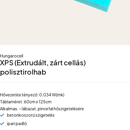
Hungarocell
XPS (Extrudált, zárt cellás)
polisztirolhab
Hővezetési tényező: 0,034 W(mk)
Táblaméret: 60cm x 125cm
Alkalmas: – lábazat, pincefal hőszigetelésére
betonkoszorú szigetelés
ipari padló