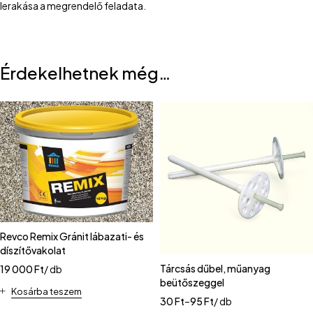
lerakása a megrendelő feladata.
Érdekelhetnek még…
Revco Remix Gránit lábazati- és
díszítővakolat
Tárcsás dűbel, műanyag
19 000
Ft
/ db
beütőszeggel
Kosárba teszem
30
Ft
–
95
Ft
/ db