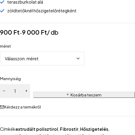
teraszburkolat alá
zöldtetőknél hőszigetelőrétegként
900
Ft
9 000
Ft
/ db
–
méret
Mennyiség
Kosárba teszem
Kérdezz a termékről
Címkék
extrudált polisztirol
,
Fibrostir
,
Hőszigetelés
,