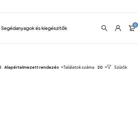
0
Segédanyagok és kiegészítők
d
Alapértelmezett rendezés
Találatok száma
20