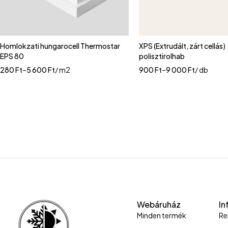
Homlokzati hungarocell Thermostar
XPS (Extrudált, zárt cellás)
EPS 80
polisztirolhab
280
Ft
–
5 600
Ft
/ m2
900
Ft
–
9 000
Ft
/ db
Webáruház
In
Minden termék
Re