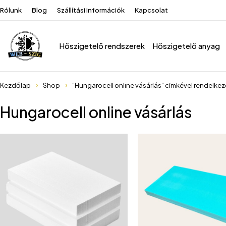
Rólunk
Blog
Szállítási információk
Kapcsolat
Hőszigetelő rendszerek
Hőszigetelő anyag
Kezdőlap
Shop
“Hungarocell online vásárlás” címkével rendelke
Hungarocell online vásárlás