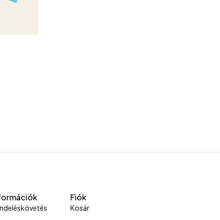
formációk
Fiók
ndeléskövetés
Kosár