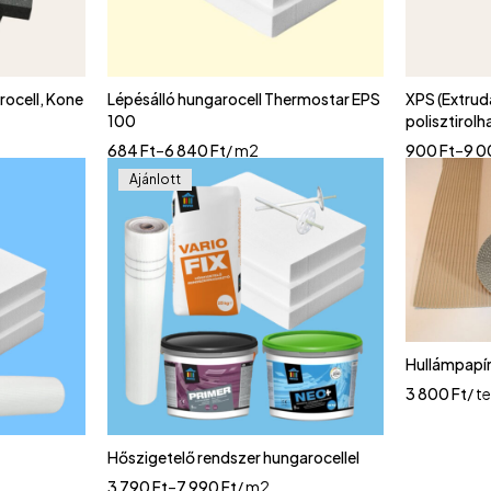
rocell, Kone
Lépésálló hungarocell Thermostar EPS
XPS (Extrudá
100
polisztirolh
684
Ft
–
6 840
Ft
/ m2
900
Ft
–
9 
Ajánlott
Hullámpapí
3 800
Ft
/ t
Hőszigetelő rendszer hungarocellel
3 790
Ft
–
7 990
Ft
/ m2