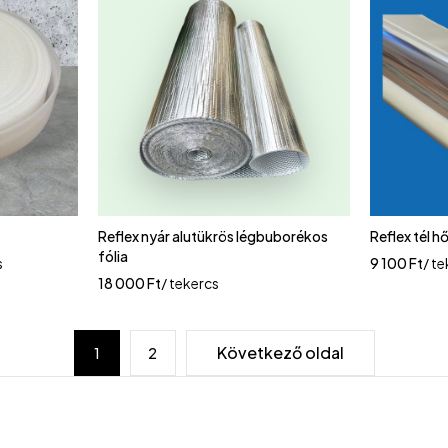
Reflex nyár alutükrös légbuborékos
Reflex tél h
fólia
s
9 100
Ft
/ t
18 000
Ft
/ tekercs
Következő oldal
1
2