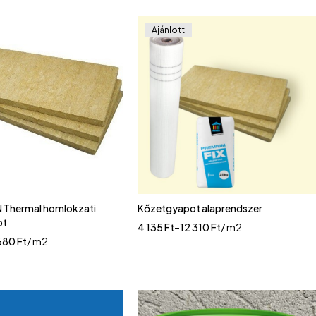
Ajánlott
N Thermal homlokzati
Kőzetgyapot alaprendszer
ot
4 135
Ft
–
12 310
Ft
/ m2
680
Ft
/ m2