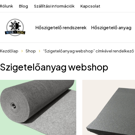
Rólunk
Blog
Szállítási információk
Kapcsolat
Hőszigetelő rendszerek
Hőszigetelő anyag
Kezdőlap
Shop
“Szigetelőanyag webshop” címkével rendelkező
Szigetelőanyag webshop