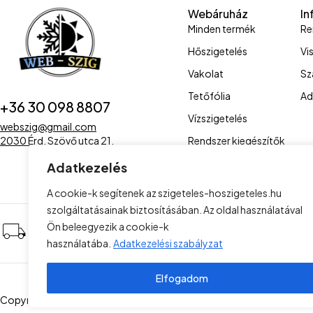
Webáruház
In
Minden termék
Re
Hőszigetelés
Vi
Vakolat
Sz
Tetőfólia
Ad
+36 30 098 8807
Vízszigetelés
webszig@gmail.com
Rendszer kiegészítők
2030 Érd, Szövő utca 21.
Adatkezelés
A cookie-k segítenek az szigeteles-hoszigeteles.hu
szolgáltatásainak biztosításában. Az oldal használatával
Kiszállítás az egész ország
Alac
Ön beleegyezik a cookie-k
területére
árak
használatába.
Adatkezelési szabályzat
Elfogadom
Copyright © 2023 . Minden jog fenntartva! Project Plus Kft
Felhasznál