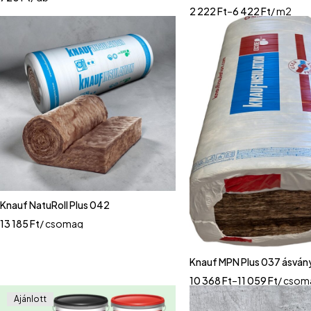
2 222
Ft
–
6 422
Ft
/ m2
Knauf NatuRoll Plus 042
13 185
Ft
/ csomag
Knauf MPN Plus 037 ásvá
10 368
Ft
–
11 059
Ft
/ csom
Ajánlott