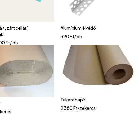
lt, zárt cellás)
Alumínium élvédő
ab
390
Ft
/ db
000
Ft
/ db
Takarópapír
r
2 380
Ft
/ tekercs
ekercs