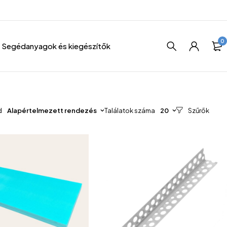
0
Segédanyagok és kiegészítők
d
Alapértelmezett rendezés
Találatok száma
20