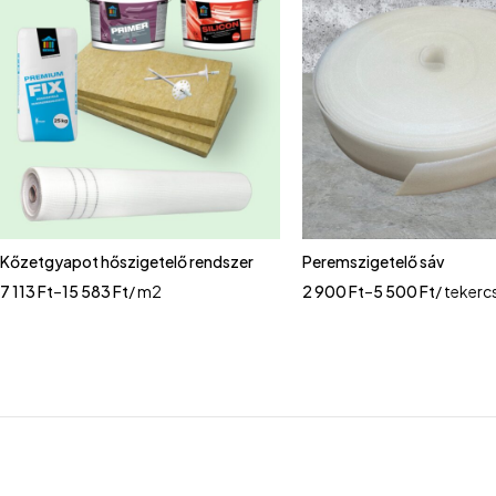
Kőzetgyapot hőszigetelő rendszer
Peremszigetelő sáv
7 113
Ft
–
15 583
Ft
/ m2
2 900
Ft
–
5 500
Ft
/ tekerc