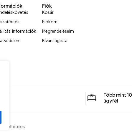
formációk
Fiók
ndeléskövetés
Kosár
sszatérítés
Fiókom
állítási információk
Megrendeléseim
atvédelem
Kívánságlista
sony
Több mint 1
ügyfél
ási feltételek