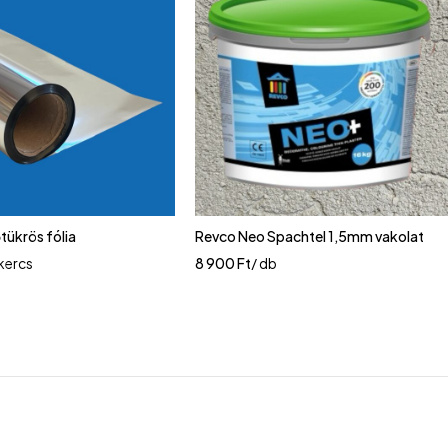
őtükrös fólia
Revco Neo Spachtel 1,5mm vakolat
ekercs
8 900
Ft
/ db