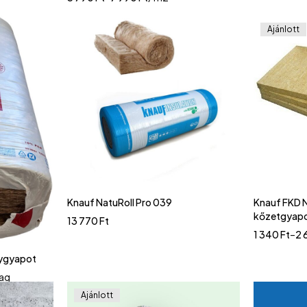
Ajánlott
Knauf NatuRoll Pro 039
Knauf FKD 
kőzetgyap
13 770
Ft
1 340
Ft
–
2 
nygyapot
ag
Ajánlott