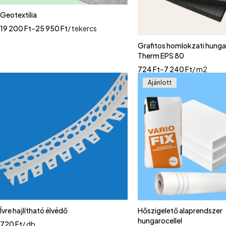
Geotextilia
19 200
Ft
–
25 950
Ft
/ tekercs
Grafitos homlokzati hunga
Therm EPS 80
724
Ft
–
7 240
Ft
/ m2
Ajánlott
Ívre hajlítható élvédő
Hőszigelető alaprendszer
hungarocellel
720
Ft
/ db