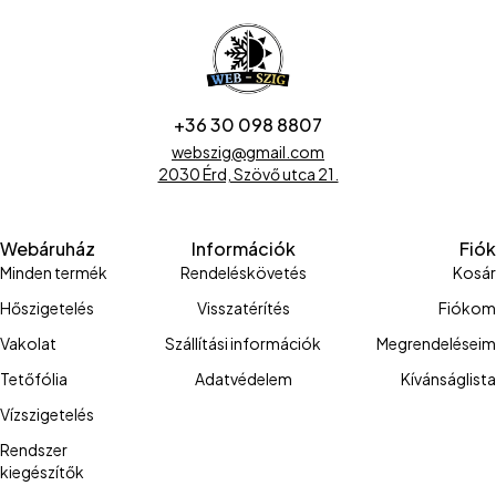
+36 30 098 8807
webszig@gmail.com
2030 Érd, Szövő utca 21.
Webáruház
Információk
Fiók
Minden termék
Rendeléskövetés
Kosár
Hőszigetelés
Visszatérítés
Fiókom
Vakolat
Szállítási információk
Megrendeléseim
Tetőfólia
Adatvédelem
Kívánságlista
Vízszigetelés
Rendszer
kiegészítők