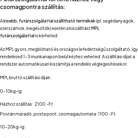
csomagpontra szállítás:
A
kisebb, futárszolgálattal szállítható termékek
(pl. segédanyagok,
szerszámok, kiegészítők) esetén a kiszállítást
MPL
futárszolgálattal
is kérheted.
Az MPL gyors, megbízható és országos lefedettségű szolgáltató, így
rendelésed 1-3 munkanapon belül kézhez veheted. A szállítási díjat a
rendszer automatikusan kiszámítja a rendelés véglegesítésekor.
MPL bruttó szállítási díjak:
0-10kg-ig:
Házhoz szállítás: 2100.-Ft
Postán maradó, posta pont, csomagautomata: 1100.-Ft
10-20kg-ig: