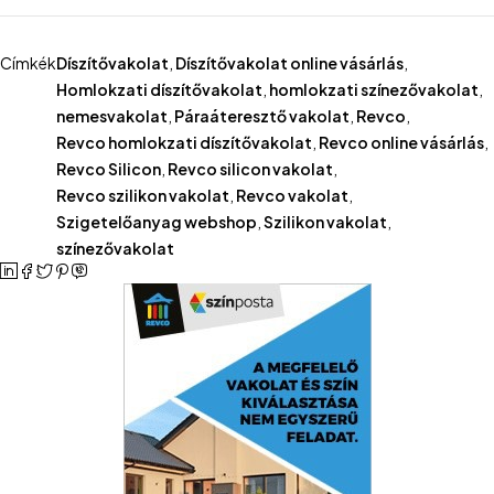
Címkék
Díszítővakolat
,
Díszítővakolat online vásárlás
,
Homlokzati díszítővakolat
,
homlokzati színezővakolat
,
nemesvakolat
,
Páraáteresztő vakolat
,
Revco
,
Revco homlokzati díszítővakolat
,
Revco online vásárlás
,
Revco Silicon
,
Revco silicon vakolat
,
Revco szilikon vakolat
,
Revco vakolat
,
Szigetelőanyag webshop
,
Szilikon vakolat
,
színezővakolat