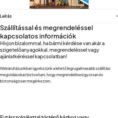
Leírás
Szállítással és megrendeléssel
kapcsolatos információk
Hívjon bizalommal, ha bármi kérdése van akár a
szigetelőanyagokkal, megrendeléssel vagy
ajánlatkéréssel kapcsolatban!
Webáruházunkban igyekszünk a lehető legrugalmasabb szállítási
megoldásokat biztosítani, hogy megrendelésed gyorsan és
biztonságosan megérkezzen.
Futárszolgálattal történő házhoz vagy