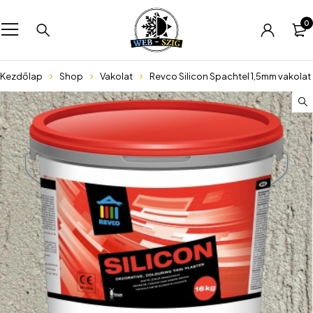
0
Kezdőlap
Shop
Vakolat
Revco Silicon Spachtel 1,5mm vakolat