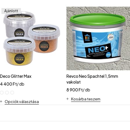
Ajánlott
Deco Glitter Max
Revco Neo Spachtel 1,5mm
vakolat
4 400
Ft
/ db
8 900
Ft
/ db
Kosárba teszem
Opciók választása