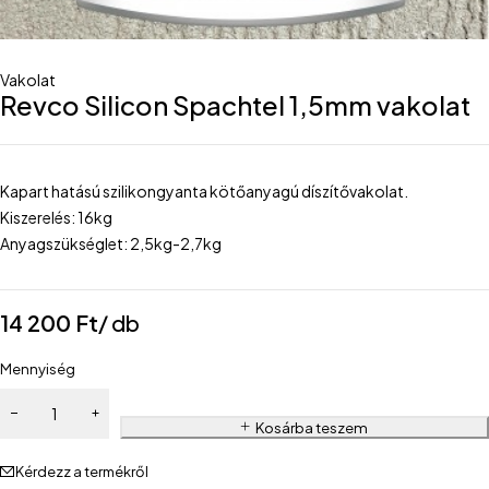
Vakolat
Revco Silicon Spachtel 1,5mm vakolat
Kapart hatású szilikongyanta kötőanyagú díszítővakolat.
Kiszerelés: 16kg
Anyagszükséglet: 2,5kg-2,7kg
14 200
Ft
/ db
Mennyiség
Kosárba teszem
Kérdezz a termékről