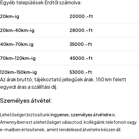
Egyéb települések Érdtől számolva:
20km-ig
20000.-ft
20km-40km-ig
28000.-ft
40km-70km.ig
35000.-ft
70km-120km-ig
45000.-ft
120km-150km-ig
53000.-ft
Az árak bruttó, tájékoztató jellegűek árak. 150 km felett
egyedi áras a szállítási díj.
Személyes átvétel:
Lehetőséget biztosítunk
ingyenes, személyes átvételre
is.
Amennyiben ezt a lehetőséget választod, kollégáink telefonon vagy
e-mailben értesítenek, amint rendelésed átvételre készen áll.