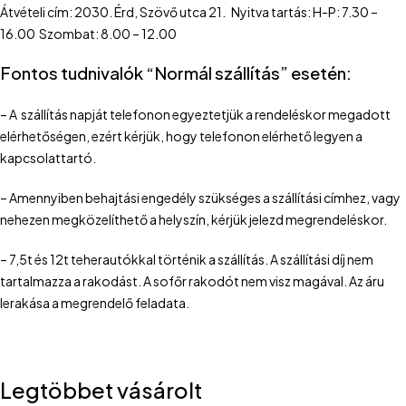
Átvételi cím: 2030. Érd, Szövő utca 21. Nyitva tartás: H-P: 7.30 –
16.00 Szombat: 8.00 – 12.00
Fontos tudnivalók “Normál szállítás” esetén:
– A szállítás napját telefonon egyeztetjük a rendeléskor megadott
elérhetőségen, ezért kérjük, hogy telefonon elérhető legyen a
kapcsolattartó.
– Amennyiben behajtási engedély szükséges a szállítási címhez, vagy
nehezen megközelíthető a helyszín, kérjük jelezd megrendeléskor.
– 7,5t és 12t teherautókkal történik a szállítás. A szállítási díj nem
tartalmazza a rakodást. A sofőr rakodót nem visz magával. Az áru
lerakása a megrendelő feladata.
Legtöbbet vásárolt