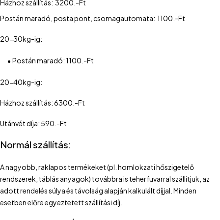
Házhoz szállítás: 3200.-Ft
Postán maradó, posta pont, csomagautomata: 1100.-Ft
20-30kg-ig:
•
Postán maradó: 1100.-Ft
20-40kg-ig:
Házhoz szállítás: 6300.-Ft
Utánvét díja: 590.-Ft
Normál szállítás:
A nagyobb, raklapos termékeket (pl. homlokzati hőszigetelő
rendszerek, táblás anyagok) továbbra is teherfuvarral szállítjuk, az
adott rendelés súlya és távolság alapján kalkulált díjjal. Minden
esetben előre egyeztetett szállítási díj.