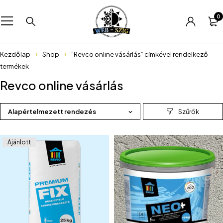
0
Kezdőlap
Shop
“Revco online vásárlás” címkével rendelkező
termékek
Revco online vásárlás
Alapértelmezett rendezés
Ajánlott