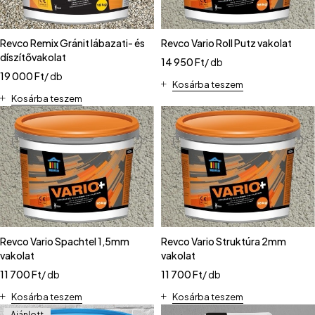
Revco Remix Gránit lábazati- és
Revco Vario Roll Putz vakolat
díszítővakolat
14 950
Ft
/ db
19 000
Ft
/ db
Kosárba teszem
Kosárba teszem
Revco Vario Spachtel 1,5mm
Revco Vario Struktúra 2mm
vakolat
vakolat
11 700
Ft
/ db
11 700
Ft
/ db
Kosárba teszem
Kosárba teszem
Ajánlott