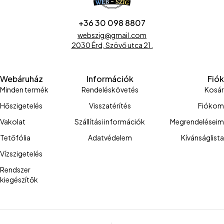
+36 30 098 8807
webszig@gmail.com
2030 Érd, Szövő utca 21.
Webáruház
Információk
Fiók
Minden termék
Rendeléskövetés
Kosár
Hőszigetelés
Visszatérítés
Fiókom
Vakolat
Szállítási információk
Megrendeléseim
Tetőfólia
Adatvédelem
Kívánságlista
Vízszigetelés
Rendszer
kiegészítők