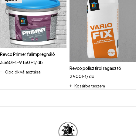
Revco Primer falimpregnáló
3 360
Ft
–
9 150
Ft
/ db
Revco polisztirol ragasztó
Opciók választása
2 900
Ft
/ db
Kosárba teszem