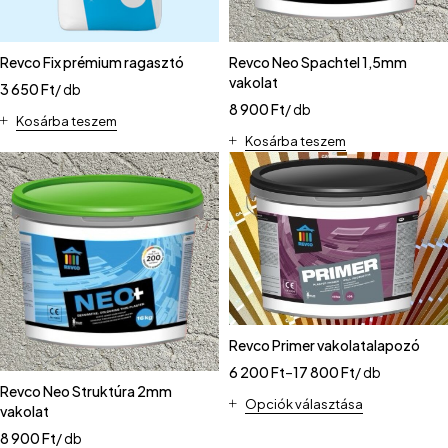
Revco Fix prémium ragasztó
Revco Neo Spachtel 1,5mm
vakolat
3 650
Ft
/ db
8 900
Ft
/ db
Kosárba teszem
Kosárba teszem
Revco Primer vakolatalapozó
6 200
Ft
–
17 800
Ft
/ db
Revco Neo Struktúra 2mm
Opciók választása
vakolat
8 900
Ft
/ db