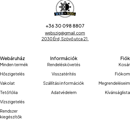
+36 30 098 8807
webszig@gmail.com
2030 Érd, Szövő utca 21.
Webáruház
Információk
Fiók
Minden termék
Rendeléskövetés
Kosár
Hőszigetelés
Visszatérítés
Fiókom
Vakolat
Szállítási információk
Megrendeléseim
Tetőfólia
Adatvédelem
Kívánságlista
Vízszigetelés
Rendszer
kiegészítők