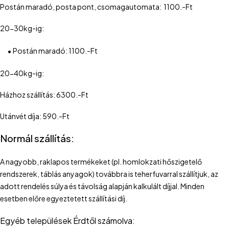
Postán maradó, posta pont, csomagautomata: 1100.-Ft
20-30kg-ig:
•
Postán maradó: 1100.-Ft
20-40kg-ig:
Házhoz szállítás: 6300.-Ft
Utánvét díja: 590.-Ft
Normál szállítás:
A nagyobb, raklapos termékeket (pl. homlokzati hőszigetelő
rendszerek, táblás anyagok) továbbra is teherfuvarral szállítjuk, az
adott rendelés súlya és távolság alapján kalkulált díjjal. Minden
esetben előre egyeztetett szállítási díj.
Egyéb települések Érdtől számolva: