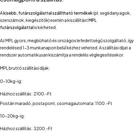
A
kisebb, futárszolgálattal szállítható termékek
(pl. segédanyagok,
szerszámok, kiegészítők) esetén a kiszállítást
MPL
futárszolgálattal
is kérheted.
Az MPL gyors, megbízható és országos lefedettségű szolgáltató, így
rendelésed 1-3 munkanapon belül kézhez veheted. A szállítási díjat a
rendszer automatikusan kiszámítja a rendelés véglegesítésekor.
MPL bruttó szállítási díjak:
0-10kg-ig:
Házhoz szállítás: 2100.-Ft
Postán maradó, posta pont, csomagautomata: 1100.-Ft
10-20kg-ig:
Házhoz szállítás: 3200.-Ft