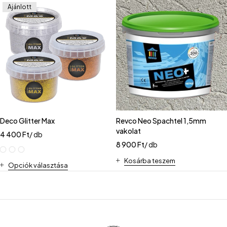
Ajánlott
Deco Glitter Max
Revco Neo Spachtel 1,5mm
vakolat
4 400
Ft
/ db
8 900
Ft
/ db
Kosárba teszem
Opciók választása