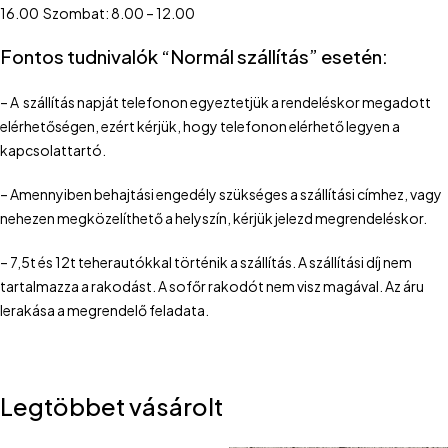
16.00 Szombat: 8.00 – 12.00
Fontos tudnivalók “Normál szállítás” esetén:
– A szállítás napját telefonon egyeztetjük a rendeléskor megadott
elérhetőségen, ezért kérjük, hogy telefonon elérhető legyen a
kapcsolattartó.
– Amennyiben behajtási engedély szükséges a szállítási címhez, vagy
nehezen megközelíthető a helyszín, kérjük jelezd megrendeléskor.
– 7,5t és 12t teherautókkal történik a szállítás. A szállítási díj nem
tartalmazza a rakodást. A sofőr rakodót nem visz magával. Az áru
lerakása a megrendelő feladata.
Legtöbbet vásárolt