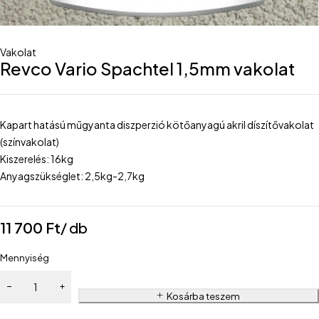
Vakolat
Revco Vario Spachtel 1,5mm vakolat
Kapart hatású műgyanta diszperzió kötőanyagú akril díszítővakolat
(színvakolat)
Kiszerelés: 16kg
Anyagszükséglet: 2,5kg-2,7kg
11 700
Ft
/ db
Mennyiség
Kosárba teszem