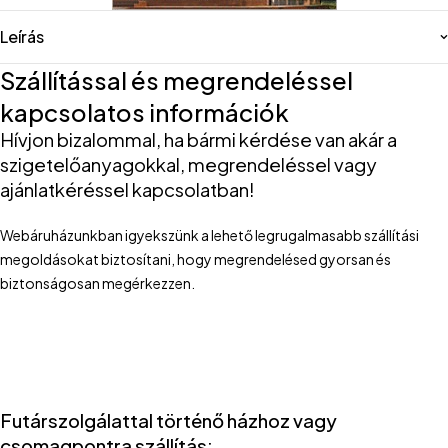
Leírás
Szállítással és megrendeléssel
kapcsolatos információk
Hívjon bizalommal, ha bármi kérdése van akár a
szigetelőanyagokkal, megrendeléssel vagy
ajánlatkéréssel kapcsolatban!
Webáruházunkban igyekszünk a lehető legrugalmasabb szállítási
megoldásokat biztosítani, hogy megrendelésed gyorsan és
biztonságosan megérkezzen.
Futárszolgálattal történő házhoz vagy
csomagpontra szállítás: