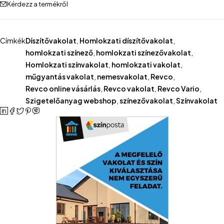
Kérdezz a termékről
Címkék
Díszítővakolat
,
Homlokzati díszítővakolat
,
homlokzati színező
,
homlokzati színezővakolat
,
Homlokzati színvakolat
,
homlokzati vakolat
,
műgyantás vakolat
,
nemesvakolat
,
Revco
,
Revco online vásárlás
,
Revco vakolat
,
Revco Vario
,
Szigetelőanyag webshop
,
színezővakolat
,
Színvakolat