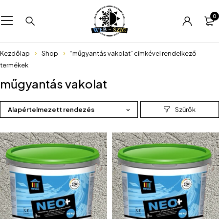
0
Kezdőlap
Shop
“műgyantás vakolat” címkével rendelkező
termékek
műgyantás vakolat
Alapértelmezett rendezés