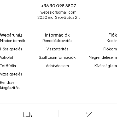
+36 30 098 8807
webszig@gmail.com
2030 Érd, Szövő utca 21.
Webáruház
Információk
Fiók
Minden termék
Rendeléskövetés
Kosár
Hőszigetelés
Visszatérítés
Fiókom
Vakolat
Szállítási információk
Megrendeléseim
Tetőfólia
Adatvédelem
Kívánságlista
Vízszigetelés
Rendszer
kiegészítők