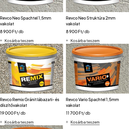
Revco Neo Spachtel 1,5mm
Revco Neo Struktúra 2mm
vakolat
vakolat
8 900
Ft
/ db
8 900
Ft
/ db
Kosárba teszem
Kosárba teszem
Revco Remix Gránit lábazati- és
Revco Vario Spachtel 1,5mm
díszítővakolat
vakolat
19 000
Ft
/ db
11 700
Ft
/ db
Kosárba teszem
Kosárba teszem