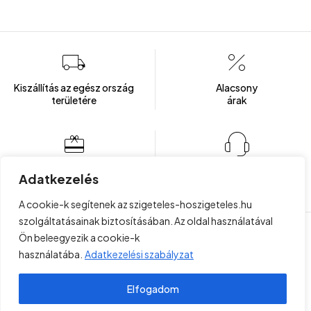
Kiszállítás az egész ország
Alacsony
területére
árak
Több mint 100 elégedett ügyfél
Ügyfélszolgálat
Adatkezelés
Hétfőtől - Péntekig: 8:00 - 16:00
A cookie-k segítenek az szigeteles-hoszigeteles.hu
szolgáltatásainak biztosításában. Az oldal használatával
Ön beleegyezik a cookie-k
Copyright © 2023 . Minden jog fenntartva!
Felhasználási
használatába.
Adatkezelési szabályzat
Project Plus Kft
feltételek
Elfogadom