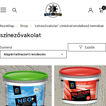
0
Kezdőlap
Shop
“színezővakolat” címkével rendelkező termékek
színezővakolat
Sorrend
Alapértelmezett rendezés