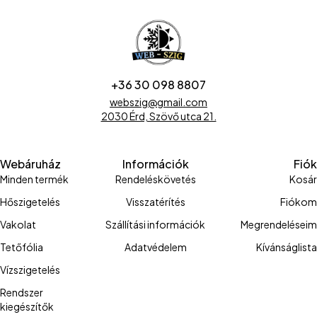
+36 30 098 8807
webszig@gmail.com
2030 Érd, Szövő utca 21.
Webáruház
Információk
Fiók
Minden termék
Rendeléskövetés
Kosár
Hőszigetelés
Visszatérítés
Fiókom
Vakolat
Szállítási információk
Megrendeléseim
Tetőfólia
Adatvédelem
Kívánságlista
Vízszigetelés
Rendszer
kiegészítők