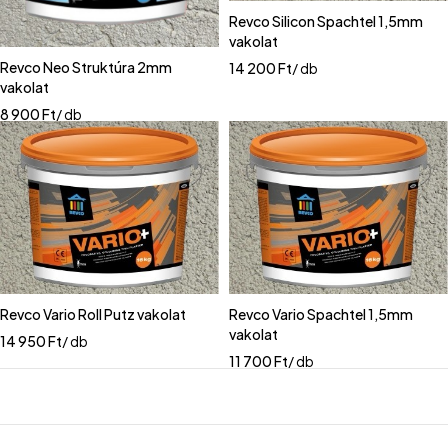
Revco Silicon Spachtel 1,5mm
vakolat
Revco Neo Struktúra 2mm
14 200
Ft
/ db
vakolat
8 900
Ft
/ db
Revco Vario Roll Putz vakolat
Revco Vario Spachtel 1,5mm
vakolat
14 950
Ft
/ db
11 700
Ft
/ db