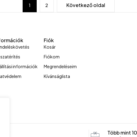
Következő oldal
1
2
formációk
Fiók
ndeléskövetés
Kosár
sszatérítés
Fiókom
állítási információk
Megrendeléseim
atvédelem
Kívánságlista
sony
Több mint 1