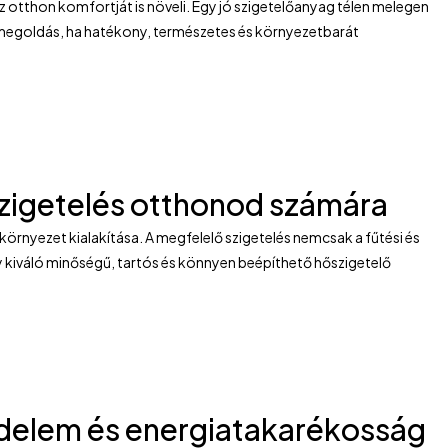
 otthon komfortját is növeli. Egy jó szigetelőanyag télen melegen
 megoldás, ha hatékony, természetes és környezetbarát
szigetelés otthonod számára
rnyezet kialakítása. A megfelelő szigetelés nemcsak a fűtési és
y kiváló minőségű, tartós és könnyen beépíthető hőszigetelő
édelem és energiatakarékosság