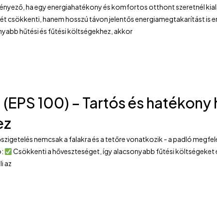
ényező, ha egy energiahatékony és komfortos otthont szeretnél kial
t csökkenti, hanem hosszú távon jelentős energiamegtakarítást is 
nyabb hűtési és fűtési költségekhez, akkor
 (EPS 100) – Tartós és hatékony
ez
szigetelés nemcsak a falakra és a tetőre vonatkozik - a padló megfel
ó:
Csökkenti a hőveszteséget, így alacsonyabb fűtési költségeke
i az