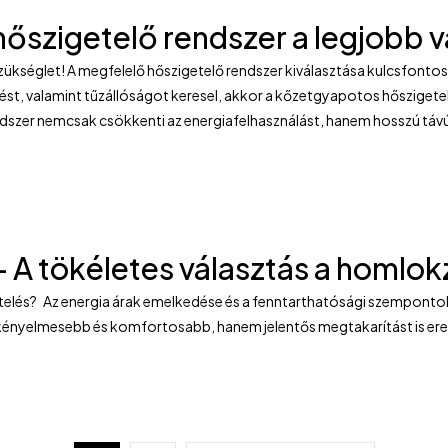
hőszigetelő rendszer a legjobb 
zükséglet! A megfelelő hőszigetelő rendszer kiválasztása kulcsfont
st, valamint tűzállóságot keresel, akkor a kőzetgyapotos hőszigete
ndszer nemcsak csökkenti az energiafelhasználást, hanem hosszú táv
 A tökéletes választás a homlok
etelés? Az energia árak emelkedése és a fenntarthatósági szemponto
k kényelmesebb és komfortosabb, hanem jelentős megtakarítást is er