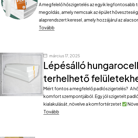
A megfelelő hőszigetelés az egyik legfontosabb t
megoldás, amely nemcsak az épület hőveszteségé
alaprendszert keresel, amely hozzájárul az alacso
Tovább
március 17, 2025
Lépésálló hungarocell
terhelhető felületekh
Miért fontos a megfelelő padlószigetelés? A hő
komfort szempontjából. Egy jól szigetelt padl
kialakulását, növelve a komfortérzetet
Növel
Tovább