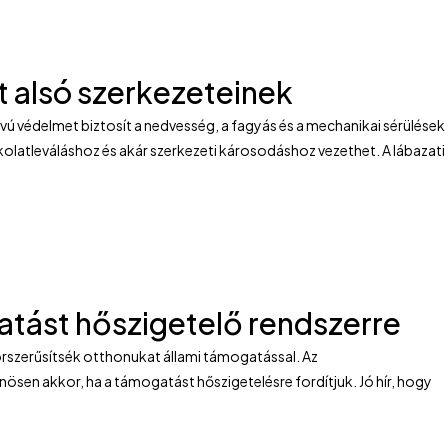
t alsó szerkezeteinek
vú védelmet biztosít a nedvesség, a fagyás és a mechanikai sérülések
kolatleváláshoz és akár szerkezeti károsodáshoz vezethet. A lábazati
atást hőszigetelő rendszerre
orszerűsítsék otthonukat állami támogatással. Az
ösen akkor, ha a támogatást hőszigetelésre fordítjuk. Jó hír, hogy