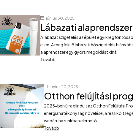
június 30, 2025
Lábazati alaprendszer
A lábazat szigetelés az épület egyik legfontosa
ellen. A megfelelő lábazati hőszigetelés hiányá
alaprendszer egy gyors megoldást kínál
Tovább
június 20, 2025
Otthon felújítási pr
2025-ben újra elindult az Otthon Felújítási P
energiahatékonyság növelése, a rezsiköltségek
webáruházunkban elérhető
Tovább