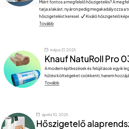
Miért fontos a megfelelő hőszigetelés? A megfe
tarja a lakást, nyáron pedig megakadályozza a
hőszigetelést keresel.
Kiváló hőszigetelő ké
Tovább
május 21, 2025
Knauf NatuRoll Pro 
A modern építkezések és felújítások egyik l
hűtési költségeket csökkenti, hanem hozzájá
Tovább
április 10, 2025
Hőszigetelő alaprends