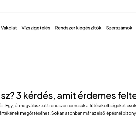
Vakolat
Vízszigetelés
Rendszer kiegészítők
Szerszámok
lsz? 3 kérdés, amit érdemes felt
s. Egy jól megválasztott rendszer nemcsak a fűtési költségeket csökke
 értékének megőrzéséhez. Sokan azonban már az első lépésnél bizonyt