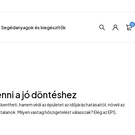
0
Segédanyagok és kiegészítők
enni a jó döntéshez
ntheti, hanem védi az épületet az időjárás hatásaitól, növeli az
alanok. Milyen vastag hőszigetelést válasszak? Elég az EPS,