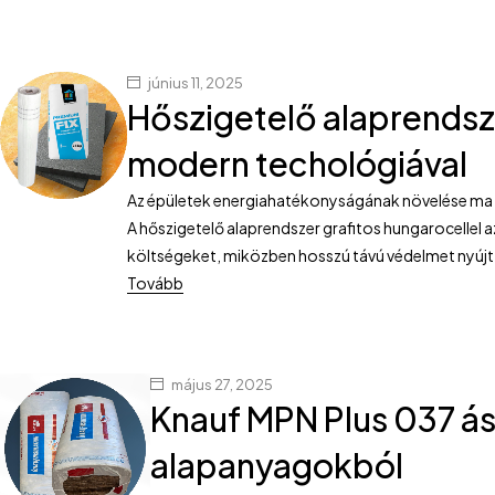
június 11, 2025
Hőszigetelő alaprendsz
modern techológiával
Az épületek energiahatékonyságának növelése ma m
A hőszigetelő alaprendszer grafitos hungarocellel
költségeket, miközben hosszú távú védelmet nyúj
Tovább
május 27, 2025
Knauf MPN Plus 037 ás
alapanyagokból