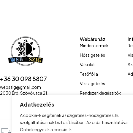
Webáruház
In
Minden termék
Re
Hőszigetelés
Vi
Vakolat
Sz
Tetőfólia
Ad
+36 30 098 8807
Vízszigetelés
webszig@gmail.com
Rendszer kiegészítők
2030 Érd, Szövő utca 21.
Adatkezelés
A cookie-k segítenek az szigeteles-hoszigeteles.hu
szolgáltatásainak biztosításában. Az oldal használatával
Kiszállítás az egész ország
Alac
Ön beleegyezik a cookie-k