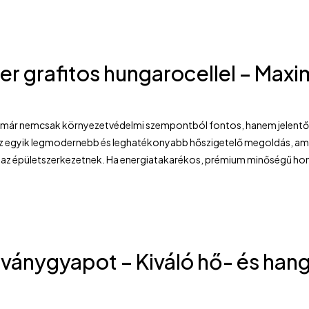
er grafitos hungarocellel – Max
ár nemcsak környezetvédelmi szempontból fontos, hanem jelentős r
 az egyik legmodernebb és leghatékonyabb hőszigetelő megoldás, amel
t az épületszerkezetnek. Ha energiatakarékos, prémium minőségű ho
ványgyapot – Kiváló hő- és han