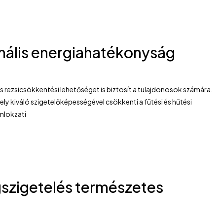
imális energiahatékonyság
ezsicsökkentési lehetőséget is biztosít a tulajdonosok számára.
y kiváló szigetelőképességével csökkenti a fűtési és hűtési
mlokzati
gszigetelés természetes