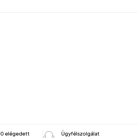
00 elégedett
Ügyfélszolgálat