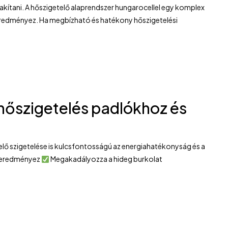
akítani. A hőszigetelő alaprendszer hungarocellel egy komplex
eredményez. Ha megbízható és hatékony hőszigetelési
 hőszigetelés padlókhoz és
elő szigetelése is kulcsfontosságú az energiahatékonyság és a
t eredményez
Megakadályozza a hideg burkolat