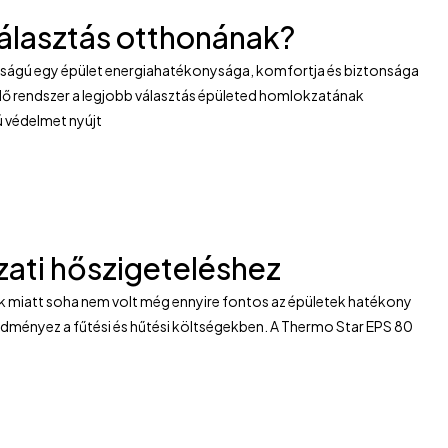
választás otthonának?
osságú egy épület energiahatékonysága, komfortja és biztonsága
lő rendszer a legjobb választás épületed homlokzatának
ú védelmet nyújt
zati hőszigeteléshez
k miatt soha nem volt még ennyire fontos az épületek hatékony
edményez a fűtési és hűtési költségekben. A Thermo Star EPS 80