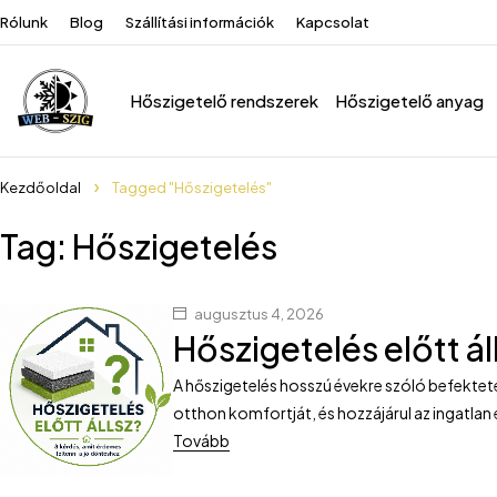
Rólunk
Blog
Szállítási információk
Kapcsolat
Hőszigetelő rendszerek
Hőszigetelő anyag
Kezdőoldal
Tagged "Hőszigetelés"
Tag: Hőszigetelés
augusztus 4, 2026
Hőszigetelés előtt ál
A hőszigetelés hosszú évekre szóló befekteté
otthon komfortját, és hozzájárul az ingatlan
Tovább