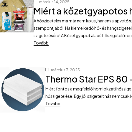
március 14, 2025
Miért a kőzetgyapotos 
A hőszigetelés ma már nem luxus, hanem alapvető s
szempontjából. Ha kiemelkedő hő- és hangszigetelé
szigetelésére! A Kőzetgyapot alapú hőszigetelő re
Tovább
március 3, 2025
Thermo Star EPS 80 –
Miért fontos a megfelelő homlokzati hőszig
hőszigetelése. Egy jól szigetelt ház nemcsa
Tovább