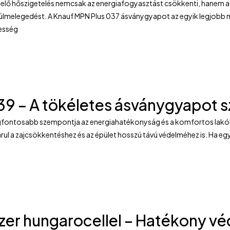
lelő hőszigetelés nemcsak az energiafogyasztást csökkenti, hanem az
 túlmelegedést. A Knauf MPN Plus 037 ásványgyapot az egyik legjobb
pesség
039 – A tökéletes ásványgyapot 
egfontosabb szempontja az energiahatékonyság és a komfortos lakókö
rul a zajcsökkentéshez és az épület hosszú távú védelméhez is. Ha eg
zer hungarocellel – Hatékony v