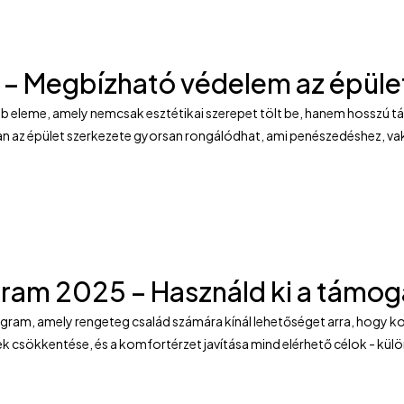
 – Megbízható védelem az épüle
bb eleme, amely nemcsak esztétikai szerepet tölt be, hanem hosszú tá
ban az épület szerkezete gyorsan rongálódhat, ami penészedéshez, va
ogram 2025 – Használd ki a támog
rogram, amely rengeteg család számára kínál lehetőséget arra, hogy k
 csökkentése, és a komfortérzet javítása mind elérhető célok - külön