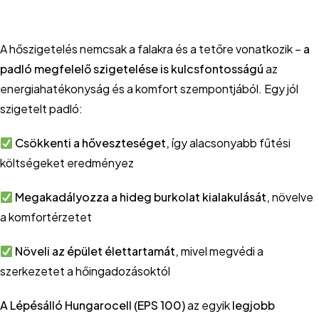
A hőszigetelés nemcsak a falakra és a tetőre vonatkozik –
a
padló megfelelő szigetelése is kulcsfontosságú
az
energiahatékonyság és a komfort szempontjából. Egy jól
szigetelt padló:
Csökkenti a hőveszteséget,
így alacsonyabb fűtési
költségeket eredményez
Megakadályozza a hideg burkolat kialakulását,
növelve
a komfortérzetet
Növeli az épület élettartamát,
mivel megvédi a
szerkezetet a hőingadozásoktól
A Lépésálló Hungarocell (EPS 100)
az egyik
legjobb