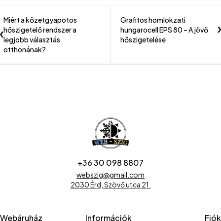
Miért a kőzetgyapotos
Grafitos homlokzati
hőszigetelő rendszer a
hungarocell EPS 80 – A jövő
legjobb választás
hőszigetelése
otthonának?
+36 30 098 8807
webszig@gmail.com
2030 Érd, Szövő utca 21.
Webáruház
Információk
Fiók