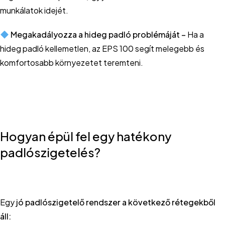
munkálatok idejét.
Megakadályozza a hideg padló problémáját –
Ha a
hideg padló kellemetlen, az EPS 100 segít melegebb és
komfortosabb környezetet teremteni.
Hogyan épül fel egy hatékony
padlószigetelés?
Egy
jó padlószigetelő rendszer a következő rétegekből
áll: