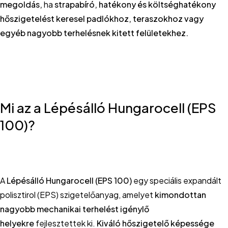
megoldás,
ha
strapabíró, hatékony és költséghatékony
hőszigetelést keresel padlókhoz, teraszokhoz vagy
egyéb nagyobb terhelésnek kitett felületekhez.
Mi az a Lépésálló Hungarocell (EPS
100)?
A
Lépésálló Hungarocell (EPS 100)
egy speciális expandált
polisztirol (EPS) szigetelőanyag, amelyet
kimondottan
nagyobb mechanikai terhelést igénylő
helyekre
fejlesztettek ki.
Kiváló hőszigetelő képessége