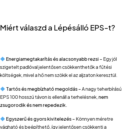
Miért válaszd a Lépésálló EPS-t?
Energiamegtakarítás és alacsonyabb rezsi –
Egy jól
szigetelt padlóval jelentősen csökkenthetők a fűtési
költségek, mivel a hő nem szökik el az aljzaton keresztül.
Tartós és megbízható megoldás –
A nagy teherbírású
EPS 100 hosszú távon is ellenáll a terhelésnek,
nem
zsugorodik és nem repedezik.
Egyszerű és gyors kivitelezés –
Könnyen méretre
vágható és beépíthető, így jelentősen csökkenti a