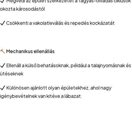
Megvédi az épület szerkezetét a fagyás-olvadás ciklusok
okozta károsodástól
Csökkenti a vakolatleválás és repedés kockázatát
Mechanikus ellenállás
Ellenáll a külső behatásoknak, például a talajnyomásnak és
ütéseknek
Különösen ajánlott olyan épületekhez, ahol nagy
igénybevételnek van kitéve a lábazat