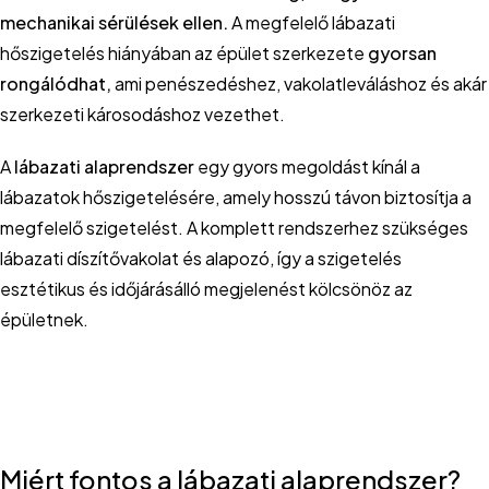
mechanikai sérülések ellen.
A megfelelő lábazati
hőszigetelés hiányában az épület szerkezete
gyorsan
rongálódhat,
ami penészedéshez, vakolatleváláshoz és akár
szerkezeti károsodáshoz vezethet.
A
lábazati alaprendszer
egy gyors megoldást kínál a
lábazatok hőszigetelésére, amely hosszú távon biztosítja a
megfelelő szigetelést. A komplett rendszerhez szükséges
lábazati díszítővakolat és alapozó, így a szigetelés
esztétikus és időjárásálló megjelenést kölcsönöz az
épületnek.
Miért fontos a lábazati alaprendszer?