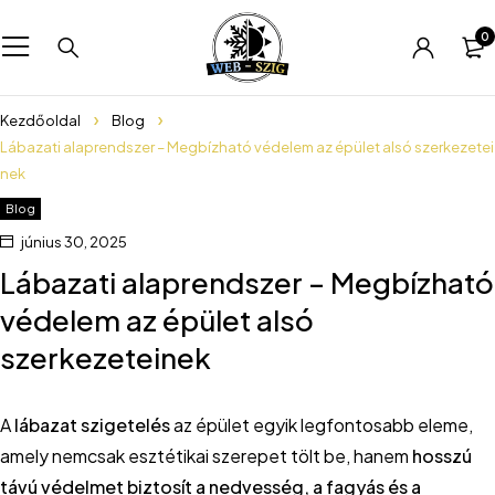
0
Kezdőoldal
Blog
Lábazati alaprendszer – Megbízható védelem az épület alsó szerkezetei
nek
Blog
június 30, 2025
Lábazati alaprendszer – Megbízható
védelem az épület alsó
szerkezeteinek
A
lábazat szigetelés
az épület egyik legfontosabb eleme,
amely nemcsak esztétikai szerepet tölt be, hanem
hosszú
távú védelmet biztosít a nedvesség, a fagyás és a