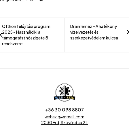
Otthon felújítási program
Drain lemez – A hatékony
2025 – Használd ki a
vízelvezetés és
támogatást hőszigetelő
szerkezetvédelem kulcsa
rendszerre
+36 30 098 8807
webszig@gmail.com
2030 Érd, Szövő utca 21.