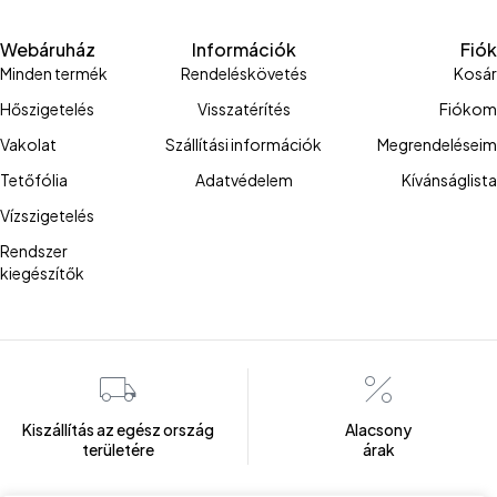
Webáruház
Információk
Fiók
Minden termék
Rendeléskövetés
Kosár
Hőszigetelés
Visszatérítés
Fiókom
Vakolat
Szállítási információk
Megrendeléseim
Tetőfólia
Adatvédelem
Kívánságlista
Vízszigetelés
Rendszer
kiegészítők
Kiszállítás az egész ország
Alacsony
területére
árak