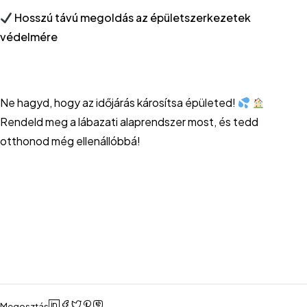
Hosszú távú megoldás az épületszerkezetek
védelmére
Ne hagyd, hogy az időjárás károsítsa épületed!
Rendeld meg a lábazati alaprendszer most, és tedd
otthonod még ellenállóbbá!
Megosztás