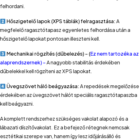
felhordani.
Hőszigetelő lapok (XPS táblák) felragasztása:
A
megfelelő ragasztótapasz egyenletes felhordása után a
hőszigetelő lapokat pontosan illeszteni kell.
Mechanikai rögzítés (dűbelezés) – (
Ez nem tartozéka az
alaprendszernek) –
A nagyobb stabilitás érdekében
dűbelekkel kell rögzíteni az XPS lapokat.
Üvegszövet háló beágyazása:
A repedések megelőzése
érdekében az üvegszövet hálót speciális ragasztótapaszba
kell beágyazni.
A komplett rendszerhez szükséges vakolat alapozó és a
lábazati díszítővakolat. Ez a befejező rétegnek nemcsak
esztétikai szerepe van, hanem így lesz időjárásálló és