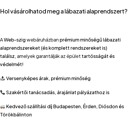
Hol vásárolhatod meg a lábazati alaprendszert?
A
Web-szig
webáruházban
prémium minőségű lábazati
alaprendszereket (és komplett rendszereket is)
találsz,
amelyek garantálják az épület
tartósságát és
védelmét!
Versenyképes árak, prémium minőség
Szakértői tanácsadás, árajánlat pályázathoz is
Kedvező szállítási díj Budapesten, Érden, Diósdon és
Törökbálinton