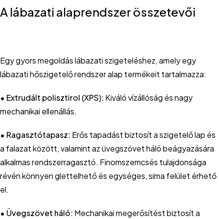
A lábazati alaprendszer összetevői
Egy gyors megoldás lábazati szigeteléshez, amely egy
lábazati hőszigetelő rendszer alap termékeit tartalmazza:
• Extrudált polisztirol (XPS):
Kiváló vízállóság és nagy
mechanikai ellenállás.
• Ragasztótapasz:
Erős tapadást biztosít a szigetelő lap és
a falazat között, valamint az üvegszövet háló beágyazására
alkalmas rendszerragasztó. Finomszemcsés tulajdonsága
révén könnyen glettelhető és egységes, sima felület érhető
el.
• Üvegszövet háló:
Mechanikai megerősítést biztosít a