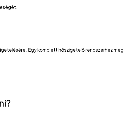
teségét.
igetelésére. Egy komplett hőszigetelő rendszerhez még
ni?