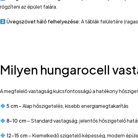
rögzíteni az épület falára.
Üvegszövet háló felhelyezése:
A táblák felületére (rag
Milyen hungarocell vas
A megfelelő vastagság kulcsfontosságú a hatékony hőszige
5 cm –
Alap hőszigetelés, kisebb energiamegtakarítás
8-10 cm –
Standard vastagság, jelentős hőszigetelő hatá
12-15 cm –
Kiemelkedő szigetelő képesség, modern épüle