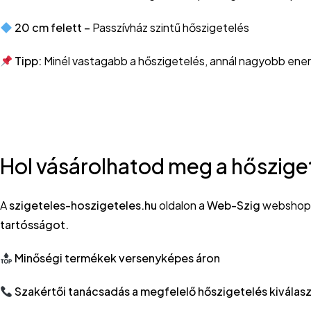
20 cm felett –
Passzívház szintű hőszigetelés
Tipp:
Minél vastagabb a hőszigetelés, annál nagyobb ener
Hol vásárolhatod meg a hőszige
A
szigeteles-hoszigeteles.hu
oldalon a
Web-Szig
websho
tartósságot.
Minőségi termékek versenyképes áron
Szakértői tanácsadás a megfelelő hőszigetelés kiválas