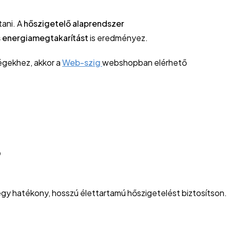
tani. A
hőszigetelő alaprendszer
s energiamegtakarítást
is eredményez.
ségekhez, akkor a
Web-szig
webshopban elérhető
?
gy hatékony, hosszú élettartamú hőszigetelést biztosítson.