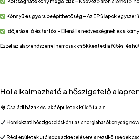
Költséghatékony megoldás –
Kedvező áron elérhető, ho
Könnyű és gyors beépíthetőség –
Az EPS lapok egyszerű
Időjárásálló és tartós –
Ellenáll a nedvességnek és a körn
Ezzel az alaprendszerrel nemcsak
csökkented a fűtési és hű
Hol alkalmazható a hőszigetelő alapre
🏘
Családi házak és lakóépületek kül
Homlokzati hőszigetelésként az energiahatékonyság növ
Régi épületek utólagos szigetelésére a rezsiköltségek cs