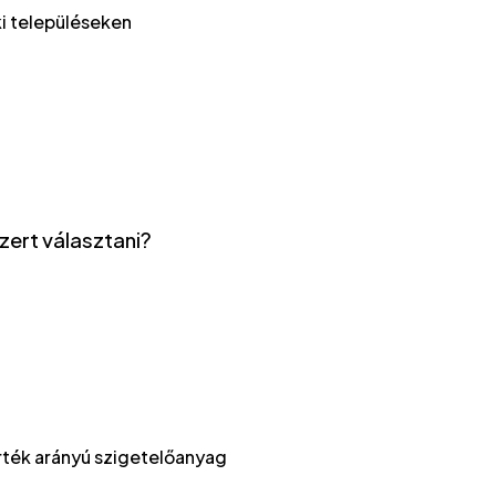
ki településeken
ert választani?
rték arányú szigetelőanyag