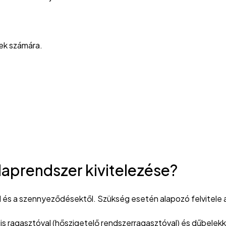
ek számára.
laprendszer kivitelezése?
tól és a szennyeződésektől. Szükség esetén alapozó felvitele a
iális ragasztóval (hőszigetelő rendszerragasztóval) és dűbelek