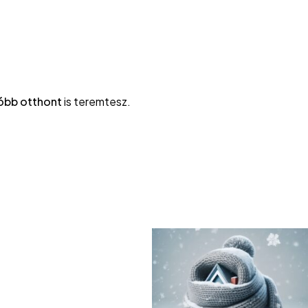
óbb otthont
is teremtesz.