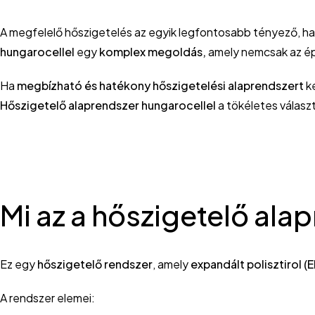
A megfelelő hőszigetelés az egyik legfontosabb tényező, ha
hungarocellel
egy
komplex megoldás,
amely nemcsak az é
Ha
megbízható és hatékony hőszigetelési alaprendszert
k
Hőszigetelő alaprendszer hungarocellel
a tökéletes válasz
Mi az a hőszigetelő ala
Ez egy
hőszigetelő rendszer
, amely
expandált polisztirol (
A rendszer elemei: