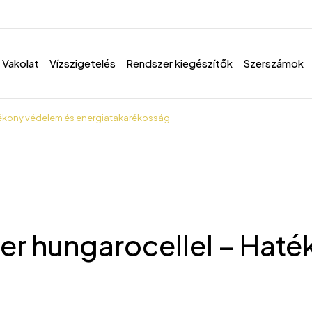
Vakolat
Vízszigetelés
Rendszer kiegészítők
Szerszámok
tékony védelem és energiatakarékosság
er hungarocellel – Hat