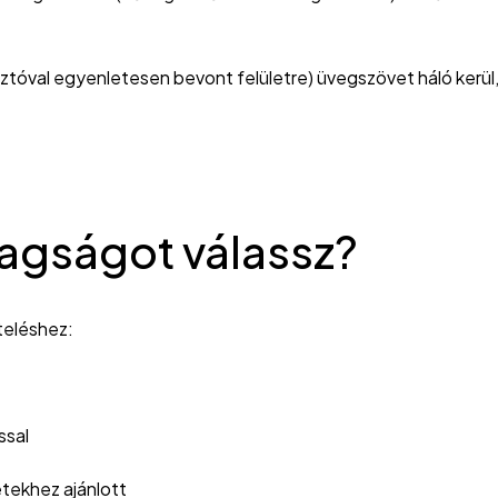
asztóval egyenletesen bevont felületre) üvegszövet háló kerü
tagságot válassz?
teléshez:
ssal
tekhez ajánlott