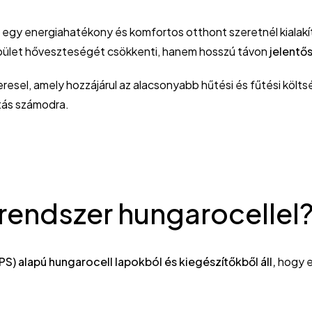
 egy energiahatékony és komfortos otthont szeretnél kialakí
pület hőveszteségét csökkenti, hanem hosszú távon
jelentő
eresel, amely hozzájárul az alacsonyabb hűtési és fűtési költ
tás számodra.
prendszer hungarocellel
EPS) alapú hungarocell lapokból és kiegészítőkből áll,
hogy e