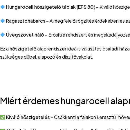
Hungarocell hőszigetelő táblák (EPS 80) –
Kiváló hőszig
Ragasztóhabarcs –
A megfelelő rögzítés érdekében és 
Üvegszövet háló –
Erősíti a rendszert és megakadályozza
Ez a
hőszigetelő alaprendszer
ideális választás
családi ház
szükséges dűbel, alapozó és díszítővakolat.
Miért érdemes hungarocell alapú
Kiváló hőszigetelés –
Csökkenti a falakon keresztüli hőv