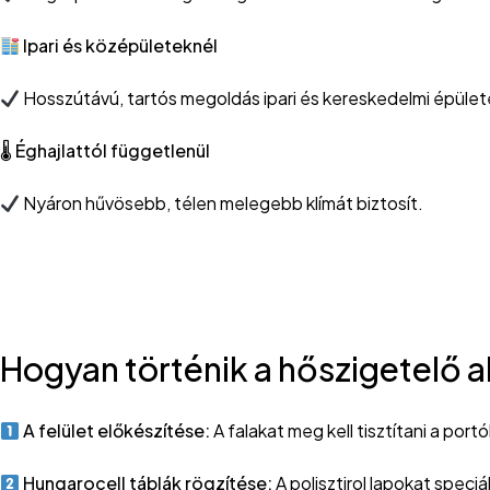
Ipari és középületeknél
Hosszútávú, tartós megoldás ipari és kereskedelmi épület
🌡
Éghajlattól függetlenül
Nyáron hűvösebb, télen melegebb klímát biztosít.
Hogyan történik a hőszigetelő a
A felület előkészítése:
A falakat meg kell tisztítani a por
Hungarocell táblák rögzítése:
A polisztirol lapokat spec