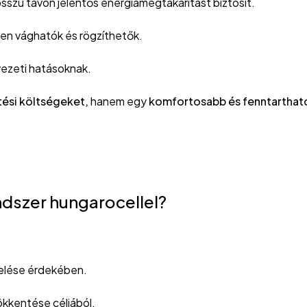
sszú távon jelentős energiamegtakarítást biztosít.
en vághatók és rögzíthetők.
yezeti hatásoknak.
tési költségeket,
hanem egy
komfortosabb és fenntarthat
ndszer hungarocellel?
ső falain
elése érdekében.
ökkentése céljából.