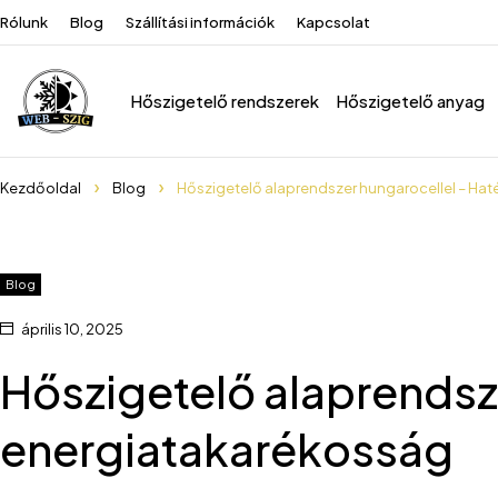
Rólunk
Blog
Szállítási információk
Kapcsolat
Hőszigetelő rendszerek
Hőszigetelő anyag
Kezdőoldal
Blog
Hőszigetelő alaprendszer hungarocellel – Ha
Blog
április 10, 2025
Hőszigetelő alaprendsz
energiatakarékosság