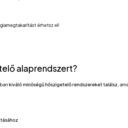
giamegtakarítást érhetsz el!
telő alaprendszert?
pban
kiváló minőségű hőszigetelő rendszereket találsz,
ame
ztásához