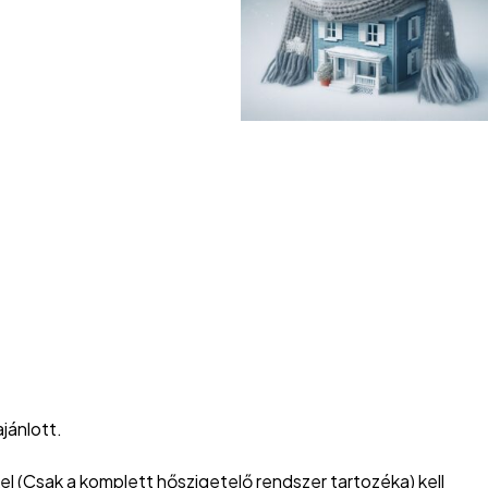
jánlott.
kel (Csak a komplett hőszigetelő rendszer tartozéka) kell