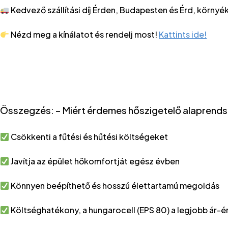
Kedvező szállítási díj Érden, Budapesten és Érd, környé
Nézd meg a kínálatot és rendelj most!
Kattints ide!
Összegzés: –
Miért érdemes hőszigetelő alaprendsz
Csökkenti a fűtési és hűtési költségeket
Javítja az épület hőkomfortját egész évben
Könnyen beépíthető és hosszú élettartamú megoldás
Költséghatékony, a hungarocell (EPS 80) a legjobb ár-é