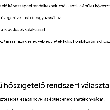
etelő képességgel rendelkeznek, csökkentik a épület hővesz
az üvegszövet háló beágyazásához.
 a repedések kialakulását.
ak, társasházak és egyéb épületek
külső homlokzatának hősz
 hőszigetelő rendszert választa
eszteséget, ezáltal növeli az épület energiahatékonyságát.