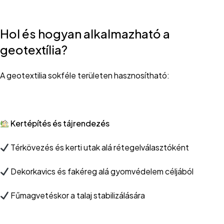
Hol és hogyan alkalmazható a
geotextília?
A geotextilia sokféle területen hasznosítható:
Kertépítés és tájrendezés
Térkövezés és kerti utak alá rétegelválasztóként
Dekorkavics és fakéreg alá gyomvédelem céljából
Fűmagvetéskor a talaj stabilizálására