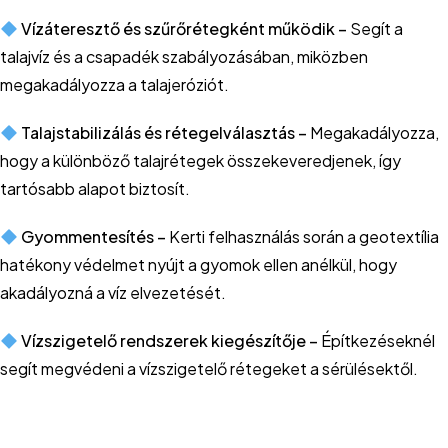
Vízáteresztő és szűrőrétegként működik –
Segít a
talajvíz és a csapadék szabályozásában, miközben
megakadályozza a talajeróziót.
Talajstabilizálás és rétegelválasztás –
Megakadályozza,
hogy a különböző talajrétegek összekeveredjenek, így
tartósabb alapot biztosít.
Gyommentesítés –
Kerti felhasználás során a geotextília
hatékony védelmet nyújt a gyomok ellen anélkül, hogy
akadályozná a víz elvezetését.
Vízszigetelő rendszerek kiegészítője –
Építkezéseknél
segít megvédeni a vízszigetelő rétegeket a sérülésektől.