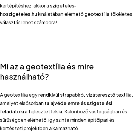
kertépítéshez, akkor a
szigeteles-
hoszigeteles.hu
kínálatában elérhető
geotextília
tökéletes
választás lehet számodra!
Mi az a geotextília és mire
használható?
A geotextília egy
rendkívül strapabíró, vízáteresztő textília,
amelyet elsősorban
talajvédelemre és szigetelési
feladatokra
fejlesztettek ki. Különböző vastagságban és
sűrűségben elérhető, így szinte minden építőipari és
kertészeti projektben alkalmazható.