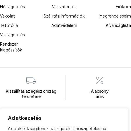
Hőszigetelés
Visszatérítés
Fiókom
Vakolat
Szállítási információk
Megrendeléseim
Tetőfólia
Adatvédelem
Kívánságlista
Vízszigetelés
Rendszer
kiegészítők
Kiszállítás az egész ország
Alacsony
területére
árak
Adatkezelés
Több mint 100 elégedett ügyfél
Ügyfélszolgálat
A cookie-k segítenek az szigeteles-hoszigeteles.hu