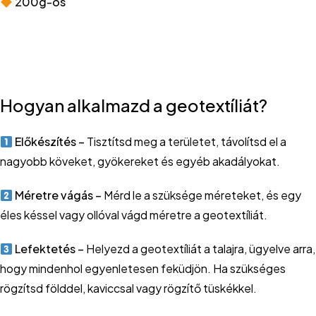
200g-os
Hogyan alkalmazd a geotextíliát?
Előkészítés –
Tisztítsd meg a területet, távolítsd el a
nagyobb köveket, gyökereket és egyéb akadályokat.
Méretre vágás –
Mérd le a szüksége méreteket, és egy
éles késsel vagy ollóval vágd méretre a geotextíliát.
Lefektetés –
Helyezd a geotextíliát a talajra, ügyelve arra,
hogy mindenhol egyenletesen feküdjön. Ha szükséges
rögzítsd földdel, kaviccsal vagy rögzítő tüskékkel.