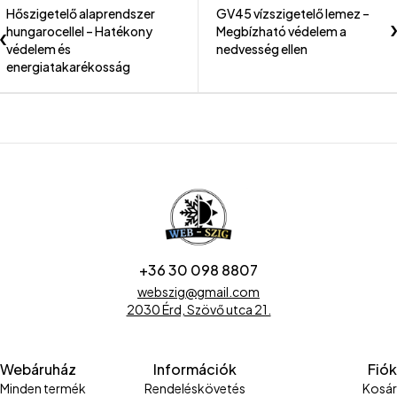
Hőszigetelő alaprendszer
GV45 vízszigetelő lemez –
hungarocellel – Hatékony
Megbízható védelem a
védelem és
nedvesség ellen
energiatakarékosság
+36 30 098 8807
webszig@gmail.com
2030 Érd, Szövő utca 21.
Webáruház
Információk
Fiók
Minden termék
Rendeléskövetés
Kosár