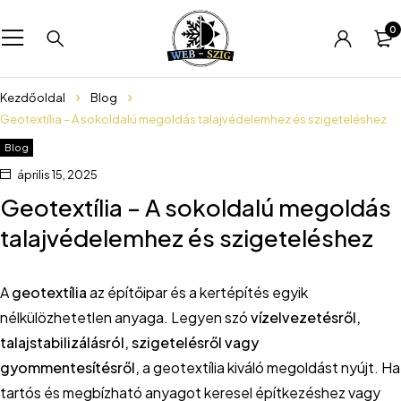
0
Kezdőoldal
Blog
Geotextília – A sokoldalú megoldás talajvédelemhez és szigeteléshez
Blog
április 15, 2025
Geotextília – A sokoldalú megoldás
talajvédelemhez és szigeteléshez
A
geotextília
az építőipar és a kertépítés egyik
nélkülözhetetlen anyaga. Legyen szó
vízelvezetésről,
talajstabilizálásról, szigetelésről vagy
gyommentesítésről,
a geotextília kiváló megoldást nyújt. Ha
tartós és megbízható anyagot keresel építkezéshez vagy