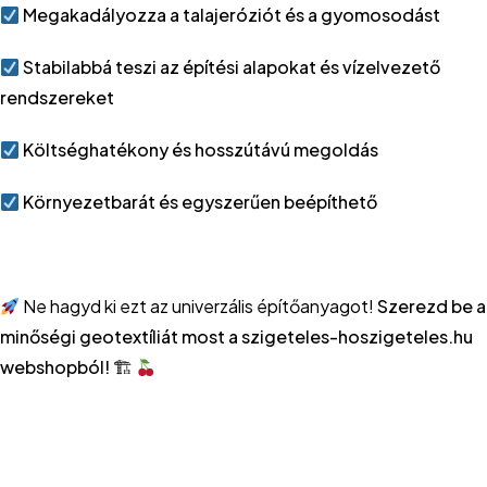
Megakadályozza a talajeróziót és a gyomosodást
Stabilabbá teszi az építési alapokat és vízelvezető
rendszereket
Költséghatékony és hosszútávú megoldás
Környezetbarát és egyszerűen beépíthető
Ne hagyd ki ezt az univerzális építőanyagot!
Szerezd be a
minőségi geotextíliát most a szigeteles-hoszigeteles.hu
webshopból! 🏗