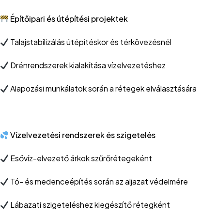
Építőipari és útépítési projektek
Talajstabilizálás útépítéskor és térkövezésnél
Drénrendszerek kialakítása vízelvezetéshez
Alapozási munkálatok során a rétegek elválasztására
Vízelvezetési rendszerek és szigetelés
Esővíz-elvezető árkok szűrőrétegeként
Tó- és medenceépítés során az aljazat védelmére
Lábazati szigeteléshez kiegészítő rétegként