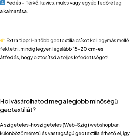
Fedés –
Térkő, kavics, mulcs vagy egyéb fedőréteg
alkalmazása.
Extra tipp:
Ha több geotextília csíkot kell egymás mellé
fektetni, mindig legyen legalább
15-20 cm-es
átfedés,
hogy biztosítsd a teljes lefedettséget!
Hol vásárolhatod meg a legjobb minőségű
geotextíliát?
A
szigeteles-hoszigeteles (Web-Szig)
webshopban
különböző méretű és vastagságú geotextília érhető el, így