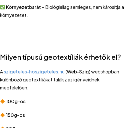
Környezetbarát –
Biológiailag semleges, nem károsítja a
környezetet.
Milyen típusú geotextíliák érhetők el?
A
szigeteles-hoszigeteles.hu
(Web-Szig)
webshopban
különböző geotextíliákat találsz az igényeidnek
megfelelően:
100g-os
150g-os