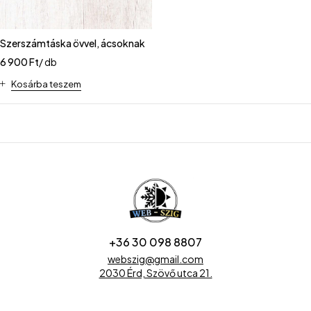
Szerszámtáska övvel, ácsoknak
6 900
Ft
/ db
Kosárba teszem
+36 30 098 8807
webszig@gmail.com
2030 Érd, Szövő utca 21.