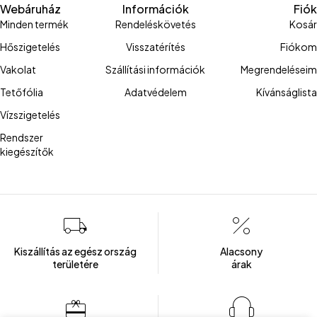
Webáruház
Információk
Fiók
Minden termék
Rendeléskövetés
Kosár
Hőszigetelés
Visszatérítés
Fiókom
Vakolat
Szállítási információk
Megrendeléseim
Tetőfólia
Adatvédelem
Kívánságlista
Vízszigetelés
Rendszer
kiegészítők
Kiszállítás az egész ország
Alacsony
területére
árak