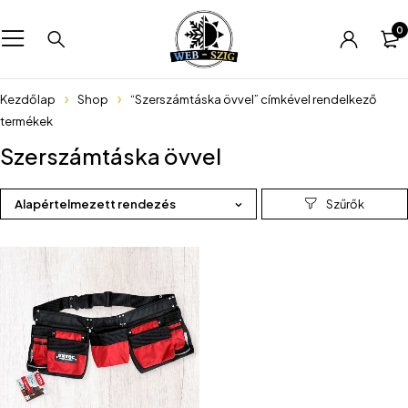
0
Kezdőlap
Shop
“Szerszámtáska övvel” címkével rendelkező
termékek
Szerszámtáska övvel
Alapértelmezett rendezés