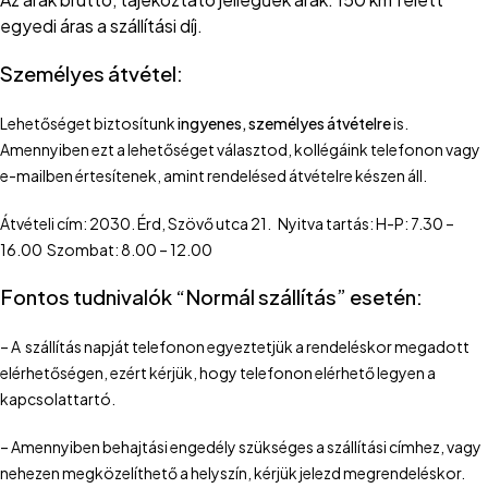
egyedi áras a szállítási díj.
Személyes átvétel:
Lehetőséget biztosítunk
ingyenes, személyes átvételre
is.
Amennyiben ezt a lehetőséget választod, kollégáink telefonon vagy
e-mailben értesítenek, amint rendelésed átvételre készen áll.
Átvételi cím: 2030. Érd, Szövő utca 21. Nyitva tartás: H-P: 7.30 –
16.00 Szombat: 8.00 – 12.00
Fontos tudnivalók “Normál szállítás” esetén:
– A szállítás napját telefonon egyeztetjük a rendeléskor megadott
elérhetőségen, ezért kérjük, hogy telefonon elérhető legyen a
kapcsolattartó.
– Amennyiben behajtási engedély szükséges a szállítási címhez, vagy
nehezen megközelíthető a helyszín, kérjük jelezd megrendeléskor.