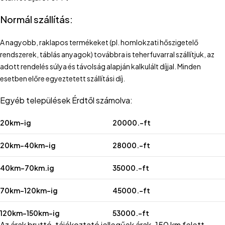
Normál szállítás:
A nagyobb, raklapos termékeket (pl. homlokzati hőszigetelő
rendszerek, táblás anyagok) továbbra is teherfuvarral szállítjuk, az
adott rendelés súlya és távolság alapján kalkulált díjjal. Minden
esetben előre egyeztetett szállítási díj.
Egyéb települések Érdtől számolva:
20km-ig
20000.-ft
20km-40km-ig
28000.-ft
40km-70km.ig
35000.-ft
70km-120km-ig
45000.-ft
120km-150km-ig
53000.-ft
Az árak bruttó, tájékoztató jellegűek árak. 150 km felett