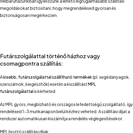
Webáruházunkban igyekszünk a lehető legrugalmasabb szállítási
megoldásokat biztosítani, hogy megrendelésed gyorsan és
biztonságosan megérkezzen.
Futárszolgálattal történő házhoz vagy
csomagpontra szállítás:
A
kisebb, futárszolgálattal szállítható termékek
(pl. segédanyagok,
szerszámok, kiegészítők) esetén a kiszállítást
MPL
futárszolgálattal
is kérheted.
Az MPL gyors, megbízható és országos lefedettségű szolgáltató, így
rendelésed 1-3 munkanapon belül kézhez veheted. A szállítási díjat a
rendszer automatikusan kiszámítja a rendelés véglegesítésekor.
MPL bruttó szállítási díjak: