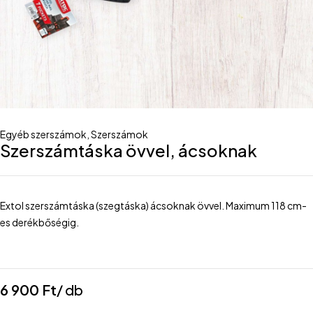
Egyéb szerszámok
,
Szerszámok
Szerszámtáska övvel, ácsoknak
Extol szerszámtáska (szegtáska) ácsoknak övvel. Maximum 118 cm-
es derékbőségig.
6 900
Ft
/ db