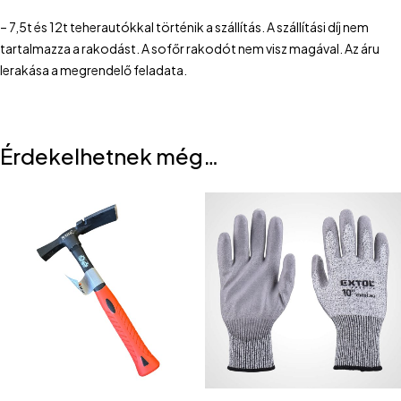
– 7,5t és 12t teherautókkal történik a szállítás. A szállítási díj nem
tartalmazza a rakodást. A sofőr rakodót nem visz magával. Az áru
lerakása a megrendelő feladata.
Érdekelhetnek még…