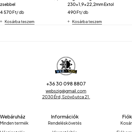
zsebbel
230x1,9x22,2mm Extol
4 570
Ft
/ db
490
Ft
/ db
Kosárba teszem
Kosárba teszem
+36 30 098 8807
webszig@gmail.com
2030 Érd, Szövő utca 21.
Webáruház
Információk
Fiók
Minden termék
Rendeléskövetés
Kosár