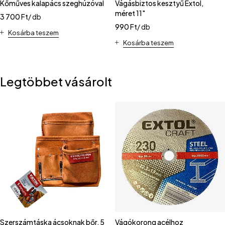
Kőműves kalapács szeghúzóval
Vágásbiztos kesztyű Extol,
méret 11"
3 700
Ft
/ db
990
Ft
/ db
Kosárba teszem
Kosárba teszem
Legtöbbet vásárolt
Szerszámtáska ácsoknak bőr, 5
Vágókorong acélhoz