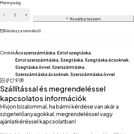
Mennyiség
Kosárba teszem
Kérdezz a termékről
Címkék
Ács szerszámtáska
,
Extol szegtáska
,
Extol szerszámtáska
,
Szegtáska
,
Szegtáska ácsoknak
,
Szegtáska övvel
,
Szerszámtáska
,
Szerszámtáska ácsoknak
,
Szerszámtáska övvel
Szállítással és megrendeléssel
kapcsolatos információk
Hívjon bizalommal, ha bármi kérdése van akár a
szigetelőanyagokkal, megrendeléssel vagy
ajánlatkéréssel kapcsolatban!