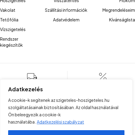
Hőszigetelés
Visszatérítés
Fiókom
Vakolat
Szállítási információk
Megrendeléseim
Tetőfólia
Adatvédelem
Kívánságlista
Vízszigetelés
Rendszer
kiegészítők
Kiszállítás az egész ország
Alacsony
Adatkezelés
területére
árak
A cookie-k segítenek az szigeteles-hoszigeteles.hu
szolgáltatásainak biztosításában. Az oldal használatával
Ön beleegyezik a cookie-k
használatába.
Adatkezelési szabályzat
Több mint 100 elégedett ügyfél
Ügyfélszolgálat
Hétfőtől - Péntekig: 8:00 - 16:00