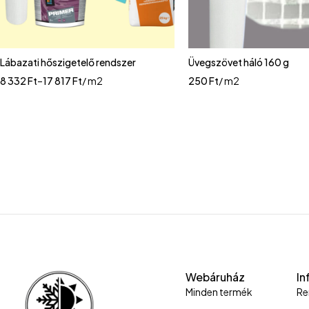
Lábazati hőszigetelő rendszer
Üvegszövet háló 160 g
8 332
Ft
–
17 817
Ft
/ m2
250
Ft
/ m2
Webáruház
In
Minden termék
Re