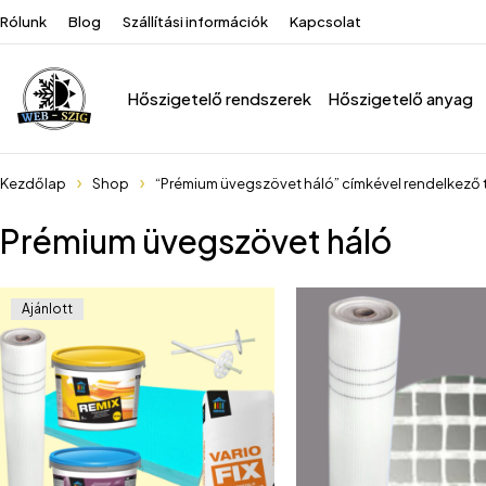
Rólunk
Blog
Szállítási információk
Kapcsolat
Hőszigetelő rendszerek
Hőszigetelő anyag
Kezdőlap
Shop
“Prémium üvegszövet háló” címkével rendelkező
Prémium üvegszövet háló
Ajánlott