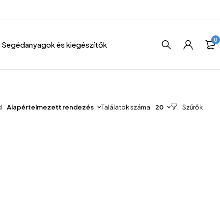
0
Segédanyagok és kiegészítők
d
Alapértelmezett rendezés
Találatok száma
20