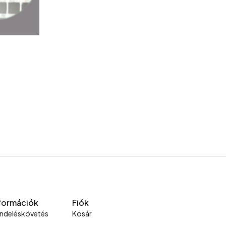
formációk
Fiók
ndeléskövetés
Kosár