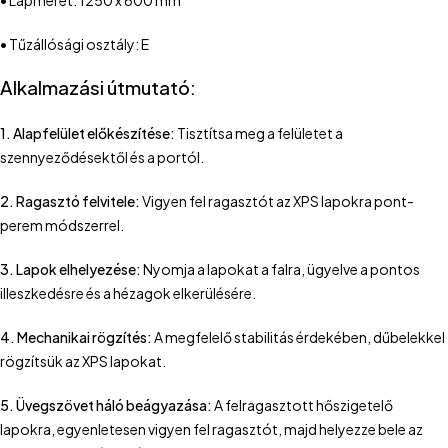
• Lapméret: 1250 x 600 mm
• Tűzállósági osztály: E
Alkalmazási útmutató:
1. Alapfelület előkészítése:
Tisztítsa meg a felületet a
szennyeződésektől és a portól.
2. Ragasztó felvitele:
Vigyen fel ragasztót az XPS lapokra pont-
perem módszerrel.
3. Lapok elhelyezése:
Nyomja a lapokat a falra, ügyelve a pontos
illeszkedésre és a hézagok elkerülésére.
4. Mechanikai rögzítés:
A megfelelő stabilitás érdekében, dűbelekkel
rögzítsük az XPS lapokat.
5. Üvegszövet háló beágyazása:
A felragasztott hőszigetelő
lapokra, egyenletesen vigyen fel ragasztót, majd helyezze bele az