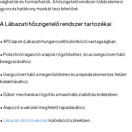
vághatók és formázhatók. A hőszigetelő rendszer többi eleme is
gyors és hatékony munkát tesz lehetővé.
A Lábazati hőszigetelő rendszer tartozékai:
•
XPS lapok (Lábazati hungarocell) különböző vastagságban.
•
Polisztirol ragasztó a lapok rögzítéséhez, és az üvegszövet háló
beágyazásához.
•
Üvegszövet háló a megerősítéshez és a repedezésmentes felület
kialakításához.
•
Dűbel: mechanikai rögzítés a maximális stabilitás érdekében.
•
Alapozó a vakolat megfelelő tapadásához.
•
Lábazati díszítővakolat
különböző színekben.