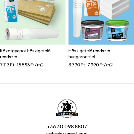
Kőzetgyapot hőszigetelő
Hőszigetelő rendszer
rendszer
hungarocellel
7 113
Ft
–
15 583
Ft
/ m2
3 790
Ft
–
7 990
Ft
/ m2
+36 30 098 8807
webszig@gmail.com