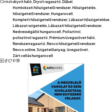
Címkék
dryvit háló
,
Dryvit ragasztó
,
Dűbel
,
Homlokzati hőszigetelő rendszer
,
Hőszigetelés
,
hőszigetelő rendszer
,
Hungarocell
,
Komplett hőszigetelő rendszer
,
Lábazat hőszigetelése
,
Lábazat szigetelés
,
Lábazati hőszigetelő rendszer
,
Nedvességálló hungarocell
,
Polisztirol
,
polisztirol ragasztó
,
Prémium üvegszövet háló
,
Rendszerragasztó
,
Revco hőszigetelő rendszer
,
Revco online
,
Szigetelőanyag
,
üvegszövet
,
Zárt cellás hungarocell