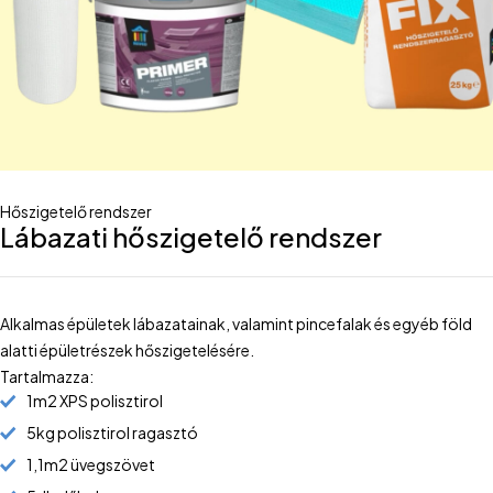
Hőszigetelő rendszer
Lábazati hőszigetelő rendszer
Alkalmas épületek lábazatainak, valamint pincefalak és egyéb föld
alatti épületrészek hőszigetelésére.
Tartalmazza:
1m2 XPS polisztirol
5kg polisztirol ragasztó
1,1m2 üvegszövet