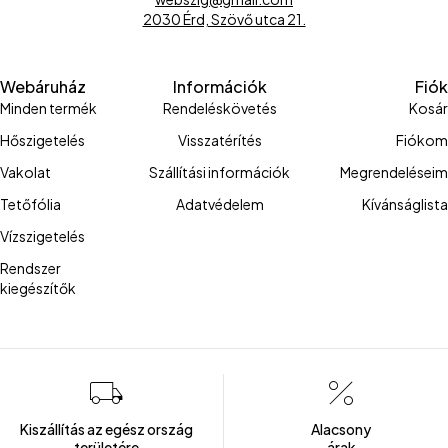
2030 Érd, Szövő utca 21.
Webáruház
Információk
Fiók
Minden termék
Rendeléskövetés
Kosár
Hőszigetelés
Visszatérítés
Fiókom
Vakolat
Szállítási információk
Megrendeléseim
Tetőfólia
Adatvédelem
Kívánságlista
Vízszigetelés
Rendszer
kiegészítők
Kiszállítás az egész ország
Alacsony
területére
árak