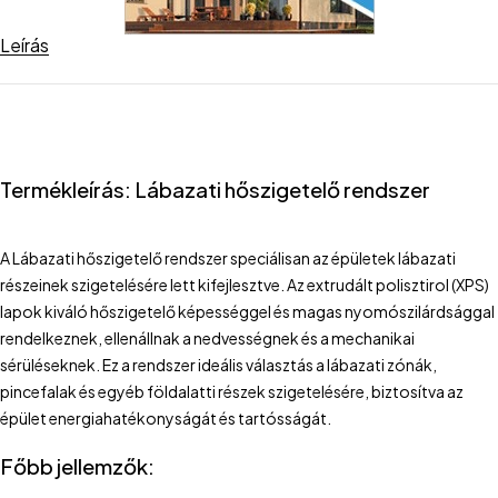
Leírás
Termékleírás: Lábazati hőszigetelő rendszer
A Lábazati hőszigetelő rendszer speciálisan az épületek lábazati
részeinek szigetelésére lett kifejlesztve. Az extrudált polisztirol (XPS)
lapok kiváló hőszigetelő képességgel és magas nyomószilárdsággal
rendelkeznek, ellenállnak a nedvességnek és a mechanikai
sérüléseknek. Ez a rendszer ideális választás a lábazati zónák,
pincefalak és egyéb földalatti részek szigetelésére, biztosítva az
épület energiahatékonyságát és tartósságát.
Főbb jellemzők: