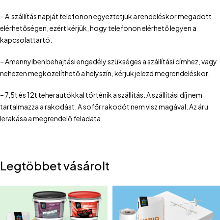
– A szállítás napját telefonon egyeztetjük a rendeléskor megadott
elérhetőségen, ezért kérjük, hogy telefonon elérhető legyen a
kapcsolattartó.
– Amennyiben behajtási engedély szükséges a szállítási címhez, vagy
nehezen megközelíthető a helyszín, kérjük jelezd megrendeléskor.
– 7,5t és 12t teherautókkal történik a szállítás. A szállítási díj nem
tartalmazza a rakodást. A sofőr rakodót nem visz magával. Az áru
lerakása a megrendelő feladata.
Legtöbbet vásárolt