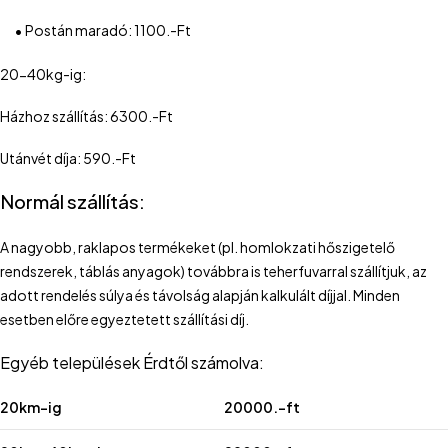
•
Postán maradó: 1100.-Ft
20-40kg-ig:
Házhoz szállítás: 6300.-Ft
Utánvét díja: 590.-Ft
Normál szállítás:
A nagyobb, raklapos termékeket (pl. homlokzati hőszigetelő
rendszerek, táblás anyagok) továbbra is teherfuvarral szállítjuk, az
adott rendelés súlya és távolság alapján kalkulált díjjal. Minden
esetben előre egyeztetett szállítási díj.
Egyéb települések Érdtől számolva:
20km-ig
20000.-ft