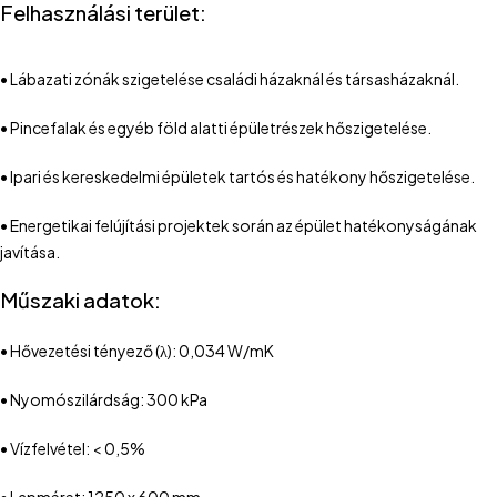
Felhasználási terület:
• Lábazati zónák szigetelése családi házaknál és társasházaknál.
• Pincefalak és egyéb föld alatti épületrészek hőszigetelése.
• Ipari és kereskedelmi épületek tartós és hatékony hőszigetelése.
• Energetikai felújítási projektek során az épület hatékonyságának
javítása.
Műszaki adatok:
• Hővezetési tényező (λ): 0,034 W/mK
• Nyomószilárdság: 300 kPa
• Vízfelvétel: < 0,5%