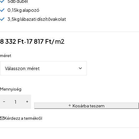
5db dűbel
0,15kg alapozó
3,5kg lábazati díszítővakolat
8 332
Ft
17 817
Ft
/ m2
–
méret
Mennyiség
Kosárba teszem
Kérdezz a termékről