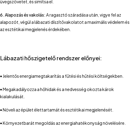
üvegszövetet, és simítsa el.
6. Alapozás és vakolás:
A ragasztó száradása után, vigye fel az
alapozót, végül a lábazati díszítővakolatot a maximális védelem és
az esztétikai megjelenés érdekében.
Lábazati hőszigetelő rendszer előnyei:
• Jelentős energiamegtakarítás a fűtési és hűtési költségekben.
• Megakadályozza a hőhidak és a nedvesség okozta károk
kialakulását.
• Növeli az épület élettartamát és esztétikai megjelenését.
• Környezetbarát megoldás az energiahatékonyság növelésére.