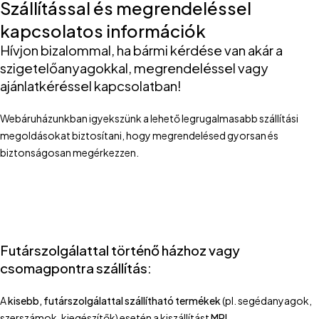
Szállítással és megrendeléssel
kapcsolatos információk
Hívjon bizalommal, ha bármi kérdése van akár a
szigetelőanyagokkal, megrendeléssel vagy
ajánlatkéréssel kapcsolatban!
Webáruházunkban igyekszünk a lehető legrugalmasabb szállítási
megoldásokat biztosítani, hogy megrendelésed gyorsan és
biztonságosan megérkezzen.
Futárszolgálattal történő házhoz vagy
csomagpontra szállítás:
A
kisebb, futárszolgálattal szállítható termékek
(pl. segédanyagok,
szerszámok, kiegészítők) esetén a kiszállítást
MPL