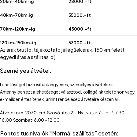
20km-40km-ig
28000.-ft
40km-70km.ig
35000.-ft
70km-120km-ig
45000.-ft
120km-150km-ig
53000.-ft
Az árak bruttó, tájékoztató jellegűek árak. 150 km felett
egyedi áras a szállítási díj.
Személyes átvétel:
Lehetőséget biztosítunk
ingyenes, személyes átvételre
is.
Amennyiben ezt a lehetőséget választod, kollégáink telefonon vagy
e-mailben értesítenek, amint rendelésed átvételre készen áll.
Átvételi cím: 2030. Érd, Szövő utca 21. Nyitva tartás: H-P: 7.30 –
16.00 Szombat: 8.00 – 12.00
Fontos tudnivalók “Normál szállítás” esetén: