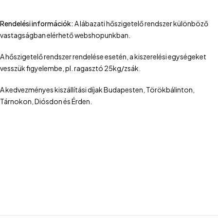
Rendelési információk:
A lábazati hőszigetelő rendszer különböző
vastagságban elérhető webshopunkban.
A hőszigetelő rendszer rendelése esetén, a kiszerelési egységeket
vesszük figyelembe, pl. ragasztó 25kg/zsák.
A kedvezményes kiszállítási díjak Budapesten, Törökbálinton,
Tárnokon, Diósdon és Érden.