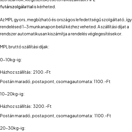
futárszolgálattal
is kérheted.
Az MPL gyors, megbízható és országos lefedettségű szolgáltató, így
rendelésed 1-3 munkanapon belül kézhez veheted. A szállítási díjat a
rendszer automatikusan kiszámítja a rendelés véglegesítésekor.
MPL bruttó szállítási díjak:
0-10kg-ig:
Házhoz szállítás: 2100.-Ft
Postán maradó, posta pont, csomagautomata: 1100.-Ft
10-20kg-ig:
Házhoz szállítás: 3200.-Ft
Postán maradó, posta pont, csomagautomata: 1100.-Ft
20-30kg-ig: