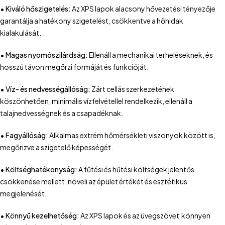
• Kiváló hőszigetelés:
Az XPS lapok alacsony hővezetési tényezője
garantálja a hatékony szigetelést, csökkentve a hőhidak
kialakulását.
• Magas nyomószilárdság:
Ellenáll a mechanikai terheléseknek, és
hosszú távon megőrzi formáját és funkcióját.
• Víz- és nedvességállóság:
Zárt cellás szerkezetének
köszönhetően, minimális vízfelvétellel rendelkezik, ellenáll a
talajnedvességnek és a csapadéknak.
• Fagyállóság:
Alkalmas extrém hőmérsékleti viszonyok között is,
megőrizve a szigetelő képességét.
• Költséghatékonyság:
A fűtési és hűtési költségek jelentős
csökkenése mellett, növeli az épület értékét és esztétikus
megjelenését.
• Könnyű kezelhetőség:
Az XPS lapok és az üvegszövet könnyen