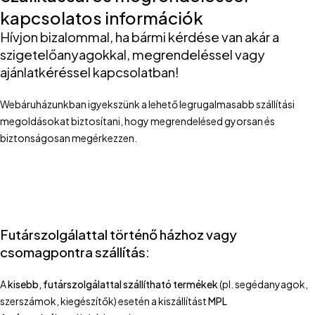
kapcsolatos információk
Hívjon bizalommal, ha bármi kérdése van akár a
szigetelőanyagokkal, megrendeléssel vagy
ajánlatkéréssel kapcsolatban!
Webáruházunkban igyekszünk a lehető legrugalmasabb szállítási
megoldásokat biztosítani, hogy megrendelésed gyorsan és
biztonságosan megérkezzen.
Futárszolgálattal történő házhoz vagy
csomagpontra szállítás:
A
kisebb, futárszolgálattal szállítható termékek
(pl. segédanyagok,
szerszámok, kiegészítők) esetén a kiszállítást
MPL