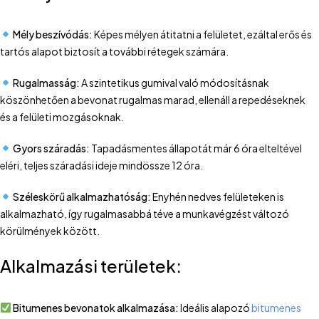
Mély beszívódás:
Képes mélyen átitatni a felületet, ezáltal erős és
tartós alapot biztosít a további rétegek számára.
Rugalmasság:
A szintetikus gumival való módosításnak
köszönhetően a bevonat rugalmas marad, ellenáll a repedéseknek
és a felületi mozgásoknak.
Gyors száradás:
Tapadásmentes állapotát már 6 óra elteltével
eléri, teljes száradási ideje mindössze 12 óra.
Széleskörű alkalmazhatóság:
Enyhén nedves felületeken is
alkalmazható, így rugalmasabbá téve a munkavégzést változó
körülmények között.
Alkalmazási területek:
Bitumenes bevonatok alkalmazása:
Ideális alapozó
bitumenes