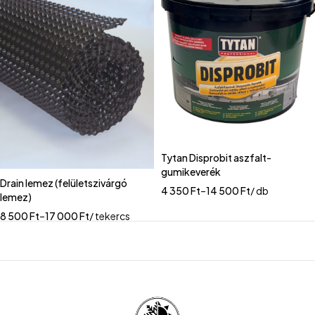
Tytan Disprobit aszfalt-
gumikeverék
Drain lemez (felületszivárgó
4 350
Ft
–
14 500
Ft
/ db
lemez)
8 500
Ft
–
17 000
Ft
/ tekercs