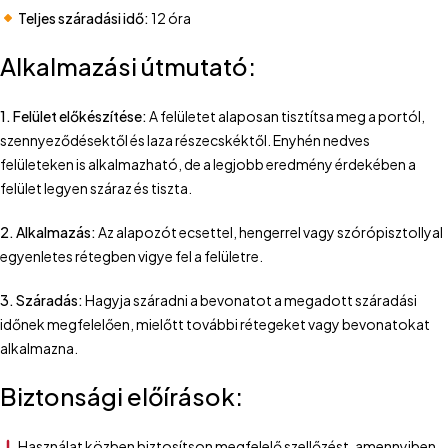
Teljes száradási idő:
12 óra
Alkalmazási útmutató:
1. Felület előkészítése:
A felületet alaposan tisztítsa meg a portól,
szennyeződésektől és laza részecskéktől. Enyhén nedves
felületeken is alkalmazható, de a legjobb eredmény érdekében a
felület legyen száraz és tiszta.
2. Alkalmazás:
Az alapozót ecsettel, hengerrel vagy szórópisztollyal
egyenletes rétegben vigye fel a felületre.
3. Száradás:
Hagyja száradni a bevonatot a megadott száradási
időnek megfelelően, mielőtt további rétegeket vagy bevonatokat
alkalmazna.
Biztonsági előírások:
Használat közben biztosítson megfelelő szellőzést, amennyiben