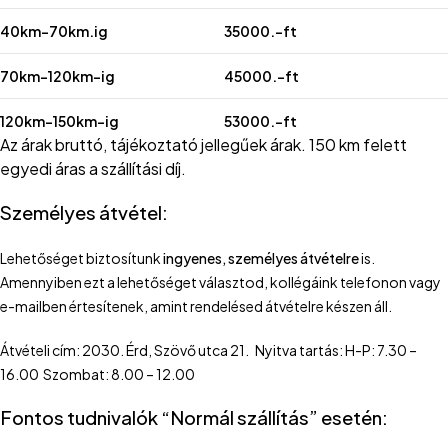
40km-70km.ig
35000.-ft
70km-120km-ig
45000.-ft
120km-150km-ig
53000.-ft
Az árak bruttó, tájékoztató jellegűek árak. 150 km felett
egyedi áras a szállítási díj.
Személyes átvétel:
Lehetőséget biztosítunk
ingyenes, személyes átvételre
is.
Amennyiben ezt a lehetőséget választod, kollégáink telefonon vagy
e-mailben értesítenek, amint rendelésed átvételre készen áll.
Átvételi cím: 2030. Érd, Szövő utca 21. Nyitva tartás: H-P: 7.30 –
16.00 Szombat: 8.00 – 12.00
Fontos tudnivalók “Normál szállítás” esetén: