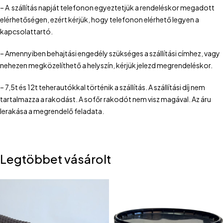
– A szállítás napját telefonon egyeztetjük a rendeléskor megadott
elérhetőségen, ezért kérjük, hogy telefonon elérhető legyen a
kapcsolattartó.
– Amennyiben behajtási engedély szükséges a szállítási címhez, vagy
nehezen megközelíthető a helyszín, kérjük jelezd megrendeléskor.
– 7,5t és 12t teherautókkal történik a szállítás. A szállítási díj nem
tartalmazza a rakodást. A sofőr rakodót nem visz magával. Az áru
lerakása a megrendelő feladata.
Legtöbbet vásárolt