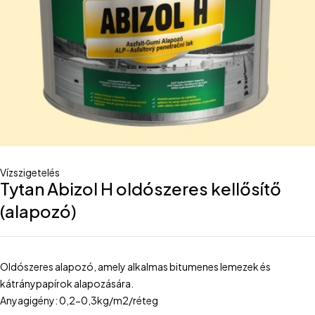
Vízszigetelés
Tytan Abizol H oldószeres kellősítő
(alapozó)
Oldószeres alapozó, amely alkalmas bitumenes lemezek és
kátránypapírok alapozására.
Anyagigény: 0,2-0,3kg/m2/réteg