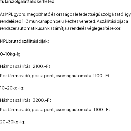
futárszolgálattal
is kérheted.
Az MPL gyors, megbízható és országos lefedettségű szolgáltató, így
rendelésed 1-3 munkanapon belül kézhez veheted. A szállítási díjat a
rendszer automatikusan kiszámítja a rendelés véglegesítésekor.
MPL bruttó szállítási díjak:
0-10kg-ig:
Házhoz szállítás: 2100.-Ft
Postán maradó, posta pont, csomagautomata: 1100.-Ft
10-20kg-ig:
Házhoz szállítás: 3200.-Ft
Postán maradó, posta pont, csomagautomata: 1100.-Ft
20-30kg-ig: