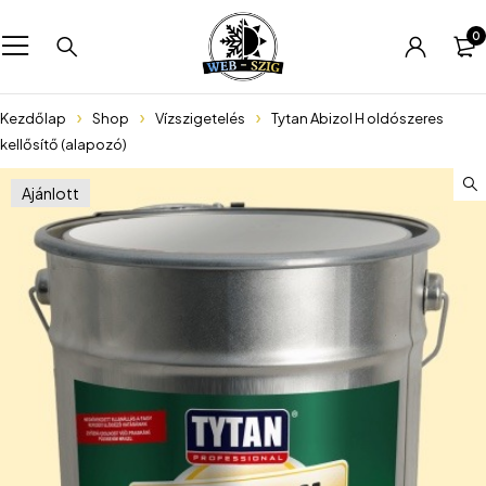
0
Kezdőlap
Shop
Vízszigetelés
Tytan Abizol H oldószeres
kellősítő (alapozó)
Ajánlott