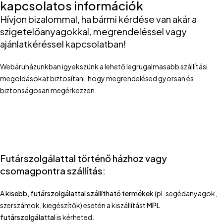
kapcsolatos információk
Hívjon bizalommal, ha bármi kérdése van akár a
szigetelőanyagokkal, megrendeléssel vagy
ajánlatkéréssel kapcsolatban!
Webáruházunkban igyekszünk a lehető legrugalmasabb szállítási
megoldásokat biztosítani, hogy megrendelésed gyorsan és
biztonságosan megérkezzen.
Futárszolgálattal történő házhoz vagy
csomagpontra szállítás:
A
kisebb, futárszolgálattal szállítható termékek
(pl. segédanyagok,
szerszámok, kiegészítők) esetén a kiszállítást
MPL
futárszolgálattal
is kérheted.