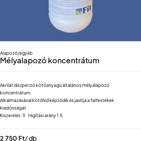
Alapozó/egyéb
Mélyalapozó koncentrátum
Akrilát diszperzió kötőanyagú általános mélyalapozó
koncentrátum.
Alkalmazásával kötőhíd képződik és javítja a falfestékek
kiadósságát.
Kiszerelés: 1l Higítási arány 1:5
2 750
Ft
/ db