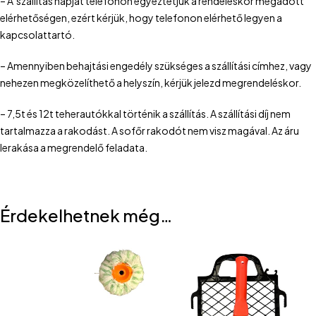
– A szállítás napját telefonon egyeztetjük a rendeléskor megadott
elérhetőségen, ezért kérjük, hogy telefonon elérhető legyen a
kapcsolattartó.
– Amennyiben behajtási engedély szükséges a szállítási címhez, vagy
nehezen megközelíthető a helyszín, kérjük jelezd megrendeléskor.
– 7,5t és 12t teherautókkal történik a szállítás. A szállítási díj nem
tartalmazza a rakodást. A sofőr rakodót nem visz magával. Az áru
lerakása a megrendelő feladata.
Érdekelhetnek még…