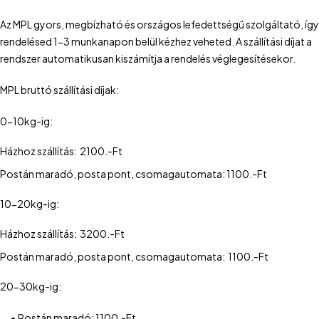
Az MPL gyors, megbízható és országos lefedettségű szolgáltató, így
rendelésed 1-3 munkanapon belül kézhez veheted. A szállítási díjat a
rendszer automatikusan kiszámítja a rendelés véglegesítésekor.
MPL bruttó szállítási díjak:
0-10kg-ig:
Házhoz szállítás: 2100.-Ft
Postán maradó, posta pont, csomagautomata: 1100.-Ft
10-20kg-ig:
Házhoz szállítás: 3200.-Ft
Postán maradó, posta pont, csomagautomata: 1100.-Ft
20-30kg-ig:
•
Postán maradó: 1100.-Ft