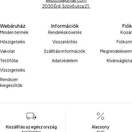
webszig@gmail.com
2030 Érd, Szövő utca 21.
Webáruház
Információk
Fiók
Minden termék
Rendeléskövetés
Kosár
Hőszigetelés
Visszatérítés
Fiókom
Vakolat
Szállítási információk
Megrendeléseim
Tetőfólia
Adatvédelem
Kívánságlista
Vízszigetelés
Rendszer
kiegészítők
Kiszállítás az egész ország
Alacsony