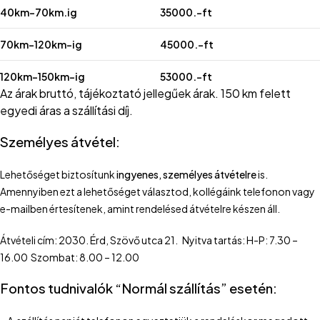
40km-70km.ig
35000.-ft
70km-120km-ig
45000.-ft
120km-150km-ig
53000.-ft
Az árak bruttó, tájékoztató jellegűek árak. 150 km felett
egyedi áras a szállítási díj.
Személyes átvétel:
Lehetőséget biztosítunk
ingyenes, személyes átvételre
is.
Amennyiben ezt a lehetőséget választod, kollégáink telefonon vagy
e-mailben értesítenek, amint rendelésed átvételre készen áll.
Átvételi cím: 2030. Érd, Szövő utca 21. Nyitva tartás: H-P: 7.30 –
16.00 Szombat: 8.00 – 12.00
Fontos tudnivalók “Normál szállítás” esetén: