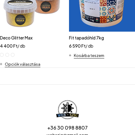
Deco Glitter Max
Fit tapadóhíd 7kg
4 400
Ft
/ db
6 590
Ft
/ db
Kosárba teszem
Opciók választása
+36 30 098 8807