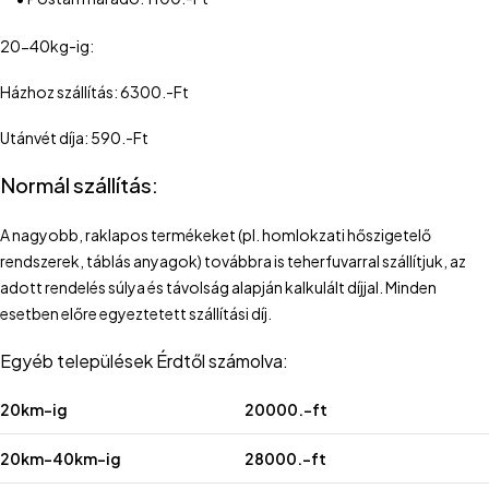
20-40kg-ig:
Házhoz szállítás: 6300.-Ft
Utánvét díja: 590.-Ft
Normál szállítás:
A nagyobb, raklapos termékeket (pl. homlokzati hőszigetelő
rendszerek, táblás anyagok) továbbra is teherfuvarral szállítjuk, az
adott rendelés súlya és távolság alapján kalkulált díjjal. Minden
esetben előre egyeztetett szállítási díj.
Egyéb települések Érdtől számolva:
20km-ig
20000.-ft
20km-40km-ig
28000.-ft