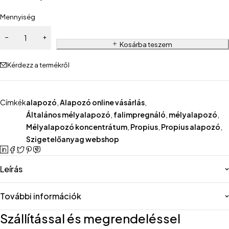
Mennyiség
Kosárba teszem
Kérdezz a termékről
Címkék
alapozó
,
Alapozó online vásárlás
,
Általános mélyalapozó
,
falimpregnáló
,
mélyalapozó
,
Mélyalapozó koncentrátum
,
Propius
,
Propius alapozó
,
Szigetelőanyag webshop
Leírás
További információk
Szállítással és megrendeléssel