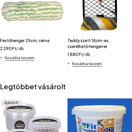
Festőhenger 25cm, cérna
Teddy szett 18cm-es,
cserélhető hengerrel
2 290
Ft
/ db
1 880
Ft
/ db
Kosárba teszem
Kosárba teszem
Legtöbbet vásárolt
Ajánlott