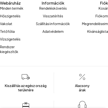
Webáruház
Információk
Fiók
Minden termék
Rendeléskövetés
Kosár
Hőszigetelés
Visszatérítés
Fiókom
Vakolat
Szállítási információk
Megrendeléseim
Tetőfólia
Adatvédelem
Kívánságlista
Vízszigetelés
Rendszer
kiegészítők
Kiszállítás az egész ország
Alacsony
területére
árak