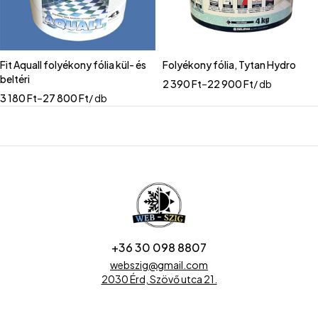
Fit Aquall folyékony fólia kül- és
Folyékony fólia, Tytan Hydro
beltéri
2 390
Ft
–
22 900
Ft
/ db
3 180
Ft
–
27 800
Ft
/ db
+36 30 098 8807
webszig@gmail.com
2030 Érd, Szövő utca 21.