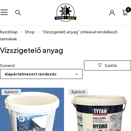
0
Kezdőlap
Shop
“Vízszigetelő anyag” címkével rendelkező
termékek
Vízszigetelő anyag
Sorrend
Alapértelmezett rendezés
Ajánlott
Ajánlott