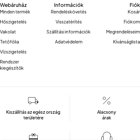
Webáruház
Információk
Fiók
Minden termék
Rendeléskövetés
Kosár
Hőszigetelés
Visszatérítés
Fiókom
Vakolat
Szállítási információk
Megrendeléseim
Tetőfólia
Adatvédelem
Kívánságlista
Vízszigetelés
Rendszer
kiegészítők
Kiszállítás az egész ország
Alacsony
területére
árak