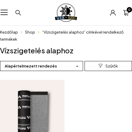
0
Kezdőlap
Shop
“Vízszigetelés alaphoz” címkével rendelkező
termékek
Vízszigetelés alaphoz
Alapértelmezett rendezés