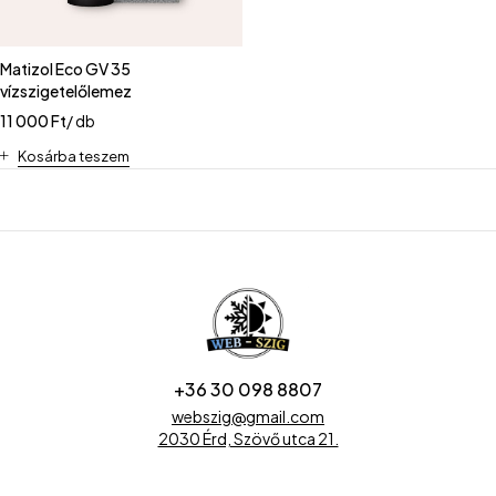
Matizol Eco GV 35
vízszigetelőlemez
11 000
Ft
/ db
Kosárba teszem
+36 30 098 8807
webszig@gmail.com
2030 Érd, Szövő utca 21.