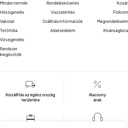
Minden termék
Rendeléskövetés
Kosár
Hőszigetelés
Visszatérítés
Fiókom
Vakolat
Szállítási információk
Megrendeléseim
Tetőfólia
Adatvédelem
Kívánságlista
Vízszigetelés
Rendszer
kiegészítők
Kiszállítás az egész ország
Alacsony
területére
árak
Több mint 100 elégedett ügyfél
Ügyfélszolgálat