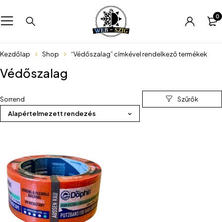
0
Kezdőlap
Shop
“Védőszalag” címkével rendelkező termékek
Védőszalag
Sorrend
Alapértelmezett rendezés