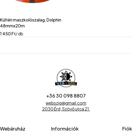
Kültéri maszkolószalag, Dolphin
48mmx20m
1 450
Ft
/ db
+36 30 098 8807
webszig@gmail.com
2030 Érd, Szövő utca 21.
Webáruház
Információk
Fiók