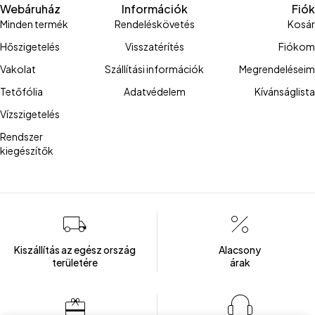
Webáruház
Információk
Fiók
Minden termék
Rendeléskövetés
Kosár
Hőszigetelés
Visszatérítés
Fiókom
Vakolat
Szállítási információk
Megrendeléseim
Tetőfólia
Adatvédelem
Kívánságlista
Vízszigetelés
Rendszer
kiegészítők
Kiszállítás az egész ország
Alacsony
területére
árak