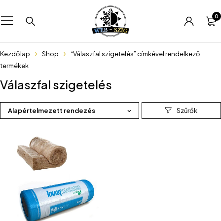
0
Kezdőlap
Shop
“Válaszfal szigetelés” címkével rendelkező
termékek
Válaszfal szigetelés
Alapértelmezett rendezés