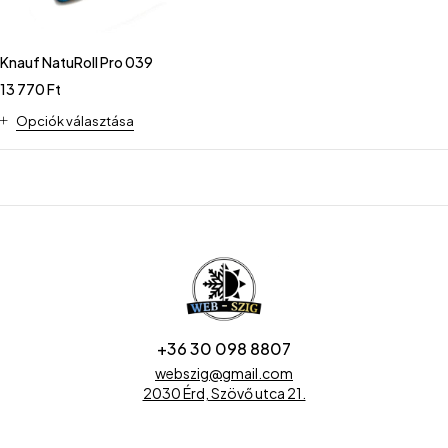
Knauf NatuRoll Pro 039
13 770
Ft
Opciók választása
+36 30 098 8807
webszig@gmail.com
2030 Érd, Szövő utca 21.