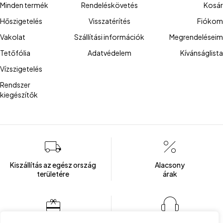
Minden termék
Rendeléskövetés
Kosár
Hőszigetelés
Visszatérítés
Fiókom
Vakolat
Szállítási információk
Megrendeléseim
Tetőfólia
Adatvédelem
Kívánságlista
Vízszigetelés
Rendszer
kiegészítők
Kiszállítás az egész ország
Alacsony
területére
árak
Több mint 100 elégedett ügyfél
Ügyfélszolgálat