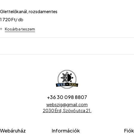
Glettelőkanál, rozsdamentes
1 720
Ft
/ db
Kosárba teszem
+36 30 098 8807
webszig@gmail.com
2030 Érd, Szövő utca 21.
Webáruház
Információk
Fiók