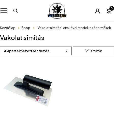
0
Kezdőlap
Shop
“Vakolat simítás” címkével rendelkező termékek
Vakolat simítás
Alapértelmezett rendezés