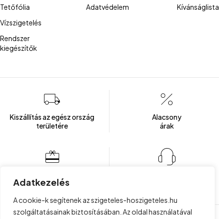
Tetőfólia
Adatvédelem
Kívánságlista
Vízszigetelés
Rendszer
kiegészítők
Kiszállítás az egész ország
Alacsony
területére
árak
Több mint 100 elégedett ügyfél
Ügyfélszolgálat
Adatkezelés
Hétfőtől - Péntekig: 8:00 - 16:00
A cookie-k segítenek az szigeteles-hoszigeteles.hu
szolgáltatásainak biztosításában. Az oldal használatával