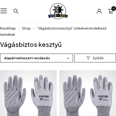
0
Kezdőlap
Shop
“Vágásbiztos kesztyű” címkével rendelkező
termékek
Vágásbiztos kesztyű
Alapértelmezett rendezés