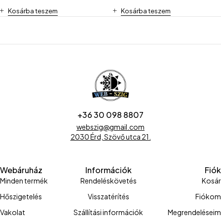
Kosárba teszem
Kosárba teszem
+36 30 098 8807
webszig@gmail.com
2030 Érd, Szövő utca 21.
Webáruház
Információk
Fiók
Minden termék
Rendeléskövetés
Kosár
Hőszigetelés
Visszatérítés
Fiókom
Vakolat
Szállítási információk
Megrendeléseim