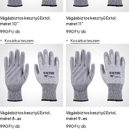
Vágásbiztos kesztyű Extol,
Vágásbiztos kesztyű Extol,
méret 10"
méret 11"
990
Ft
/ db
990
Ft
/ db
Kosárba teszem
Kosárba teszem
Vágásbiztos kesztyű Extol,
Vágásbiztos kesztyű Extol,
méret 8-as
méret 9-es
990
Ft
/ db
990
Ft
/ db