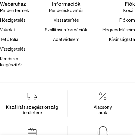
Webáruház
Információk
Fiók
Minden termék
Rendeléskövetés
Kosár
Hőszigetelés
Visszatérítés
Fiókom
Vakolat
Szállítási információk
Megrendeléseim
Tetőfólia
Adatvédelem
Kívánságlista
Vízszigetelés
Rendszer
kiegészítők
Kiszállítás az egész ország
Alacsony
területére
árak