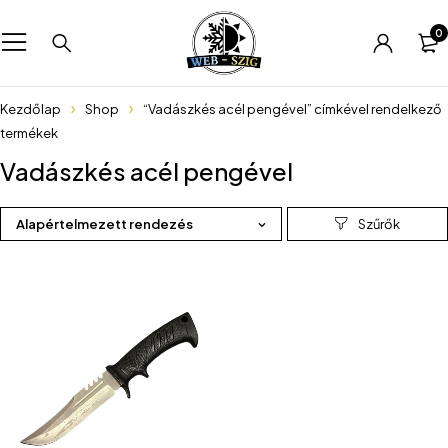
0
Kezdőlap
Shop
“Vadászkés acél pengével” címkével rendelkező
termékek
Vadászkés acél pengével
Alapértelmezett rendezés