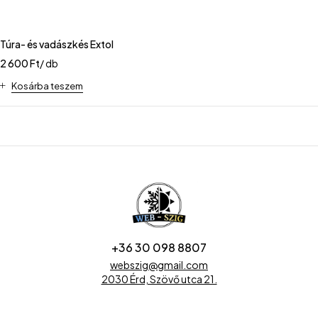
Túra- és vadászkés Extol
2 600
Ft
/ db
Kosárba teszem
+36 30 098 8807
webszig@gmail.com
2030 Érd, Szövő utca 21.