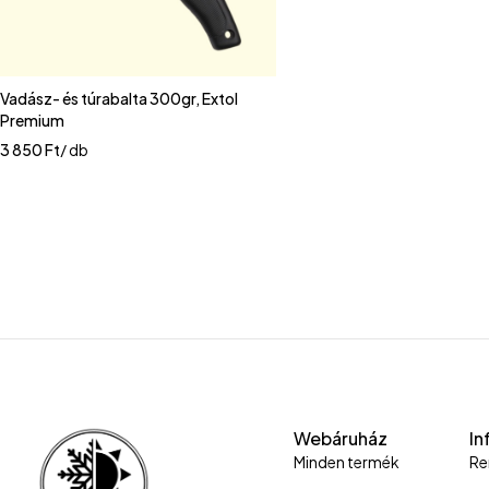
Vadász- és túrabalta 300gr, Extol
Premium
3 850
Ft
/ db
Webáruház
In
Minden termék
Re