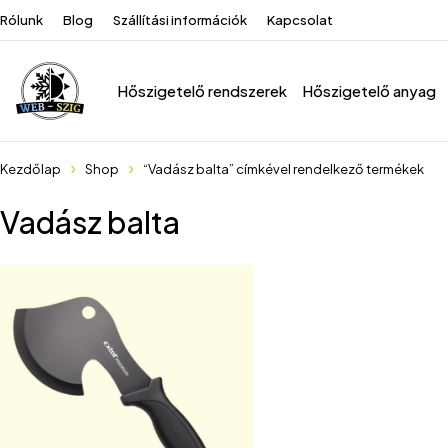
Rólunk
Blog
Szállítási információk
Kapcsolat
Hőszigetelő rendszerek
Hőszigetelő anyag
Kezdőlap
Shop
“Vadász balta” címkével rendelkező termékek
Vadász balta