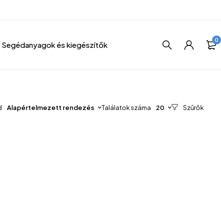
0
Segédanyagok és kiegészítők
d
Alapértelmezett rendezés
Találatok száma
20