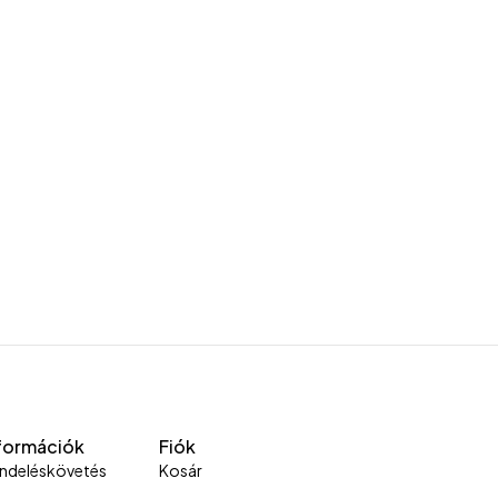
formációk
Fiók
ndeléskövetés
Kosár