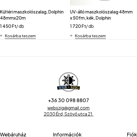
Kültéri maszkolószalag, Dolphin
UV-álló maszkolószalag 48mm
48mmx20m
x 50fm, kék, Dolphin
1 450
Ft
/ db
1 720
Ft
/ db
Kosárba teszem
Kosárba teszem
+36 30 098 8807
webszig@gmail.com
2030 Érd, Szövő utca 21.
Webáruház
Információk
Fiók