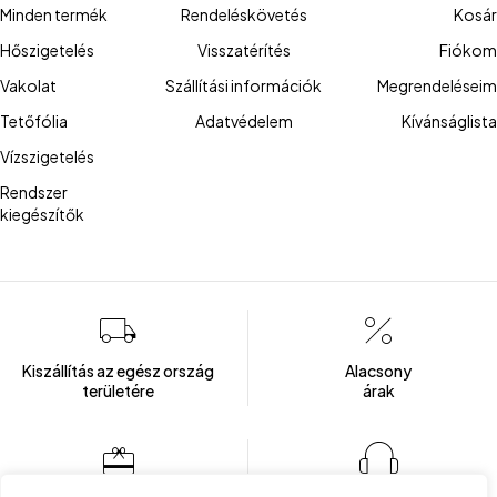
Minden termék
Rendeléskövetés
Kosár
Hőszigetelés
Visszatérítés
Fiókom
Vakolat
Szállítási információk
Megrendeléseim
Tetőfólia
Adatvédelem
Kívánságlista
Vízszigetelés
Rendszer
kiegészítők
Kiszállítás az egész ország
Alacsony
területére
árak