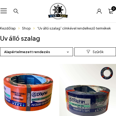
0
Kezdőlap
Shop
“Uv álló szalag” címkével rendelkező termékek
Uv álló szalag
Alapértelmezett rendezés