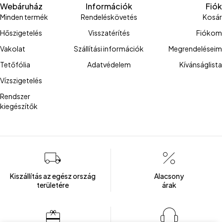
Webáruház
Információk
Fiók
Minden termék
Rendeléskövetés
Kosár
Hőszigetelés
Visszatérítés
Fiókom
Vakolat
Szállítási információk
Megrendeléseim
Tetőfólia
Adatvédelem
Kívánságlista
Vízszigetelés
Rendszer
kiegészítők
Kiszállítás az egész ország
Alacsony
területére
árak