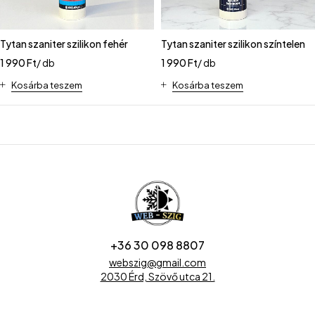
Tytan szaniter szilikon fehér
Tytan szaniter szilikon színtelen
1 990
Ft
/ db
1 990
Ft
/ db
Kosárba teszem
Kosárba teszem
+36 30 098 8807
webszig@gmail.com
2030 Érd, Szövő utca 21.