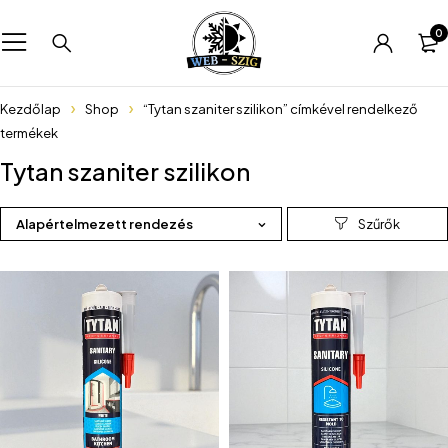
0
Kezdőlap
Shop
“Tytan szaniter szilikon” címkével rendelkező
termékek
Tytan szaniter szilikon
Alapértelmezett rendezés