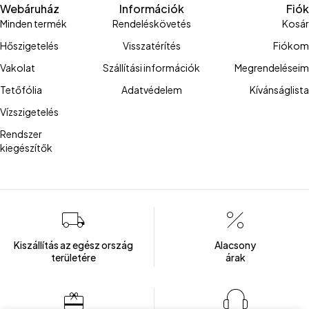
Webáruház
Információk
Fiók
Minden termék
Rendeléskövetés
Kosár
Hőszigetelés
Visszatérítés
Fiókom
Vakolat
Szállítási információk
Megrendeléseim
Tetőfólia
Adatvédelem
Kívánságlista
Vízszigetelés
Rendszer
kiegészítők
Kiszállítás az egész ország
Alacsony
területére
árak