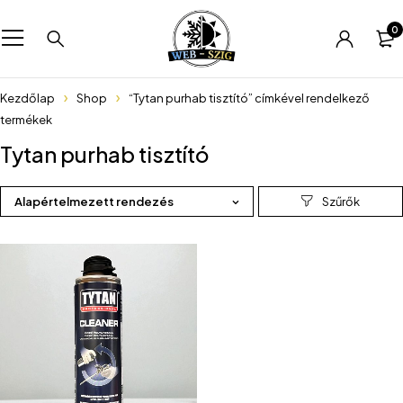
0
Kezdőlap
Shop
“Tytan purhab tisztító” címkével rendelkező
termékek
Tytan purhab tisztító
Alapértelmezett rendezés