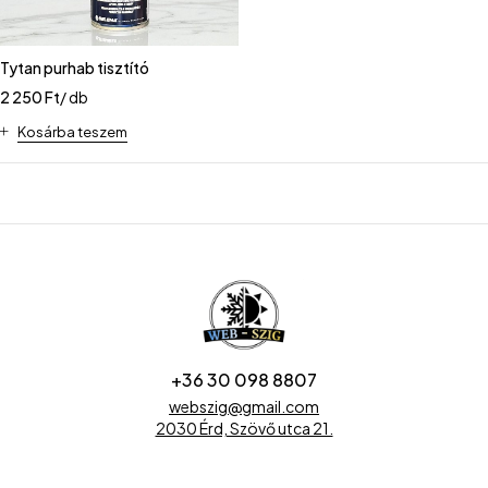
Tytan purhab tisztító
2 250
Ft
/ db
Kosárba teszem
+36 30 098 8807
webszig@gmail.com
2030 Érd, Szövő utca 21.