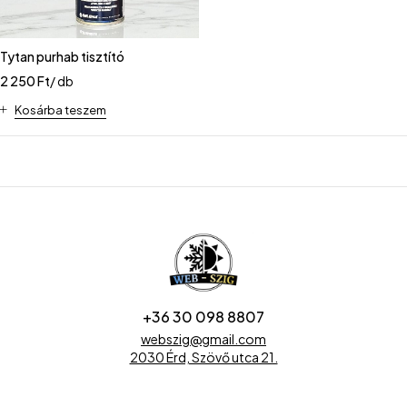
Tytan purhab tisztító
2 250
Ft
/ db
Kosárba teszem
+36 30 098 8807
webszig@gmail.com
2030 Érd, Szövő utca 21.