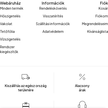
Webáruház
Információk
Fiók
Minden termék
Rendeléskövetés
Kosár
Hőszigetelés
Visszatérítés
Fiókom
Vakolat
Szállítási információk
Megrendeléseim
Tetőfólia
Adatvédelem
Kívánságlista
Vízszigetelés
Rendszer
kiegészítők
Kiszállítás az egész ország
Alacsony
területére
árak