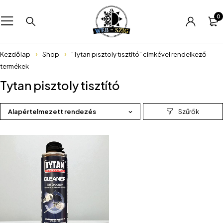
0
Kezdőlap
Shop
“Tytan pisztoly tisztító” címkével rendelkező
termékek
Tytan pisztoly tisztító
Alapértelmezett rendezés