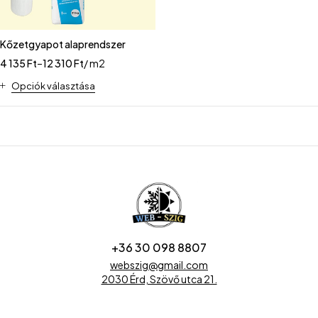
Kőzetgyapot alaprendszer
4 135
Ft
–
12 310
Ft
/ m2
Opciók választása
+36 30 098 8807
webszig@gmail.com
2030 Érd, Szövő utca 21.