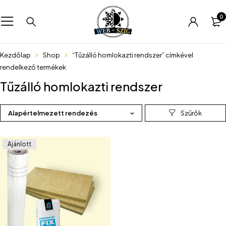
0
Kezdőlap
Shop
“Tűzálló homlokazti rendszer” címkével
rendelkező termékek
Tűzálló homlokazti rendszer
Alapértelmezett rendezés
Ajánlott