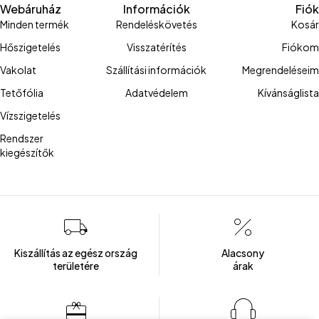
Webáruház
Információk
Fiók
Minden termék
Rendeléskövetés
Kosár
Hőszigetelés
Visszatérítés
Fiókom
Vakolat
Szállítási információk
Megrendeléseim
Tetőfólia
Adatvédelem
Kívánságlista
Vízszigetelés
Rendszer
kiegészítők
Kiszállítás az egész ország
Alacsony
területére
árak