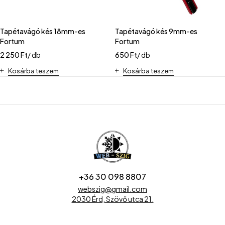
Tapétavágó kés 18mm-es
Tapétavágó kés 9mm-es
Fortum
Fortum
2 250
Ft
/ db
650
Ft
/ db
Kosárba teszem
Kosárba teszem
+36 30 098 8807
webszig@gmail.com
2030 Érd, Szövő utca 21.