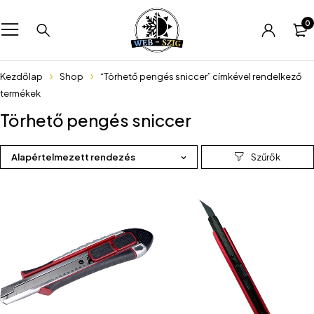
0
Kezdőlap
Shop
“Törhető pengés sniccer” címkével rendelkező
termékek
Törhető pengés sniccer
Alapértelmezett rendezés