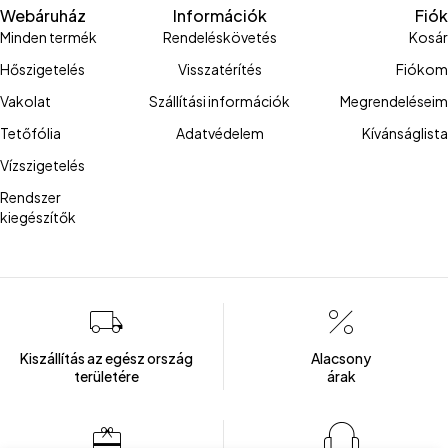
Webáruház
Információk
Fiók
Minden termék
Rendeléskövetés
Kosár
Hőszigetelés
Visszatérítés
Fiókom
Vakolat
Szállítási információk
Megrendeléseim
Tetőfólia
Adatvédelem
Kívánságlista
Vízszigetelés
Rendszer
kiegészítők
Kiszállítás az egész ország
Alacsony
területére
árak