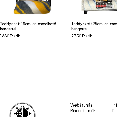
Teddy szett 18cm-es, cserélhető
Teddy szett 25cm-es, cse
hengerrel
hengerrel
1 880
Ft
/ db
2 350
Ft
/ db
Webáruház
In
Minden termék
Re