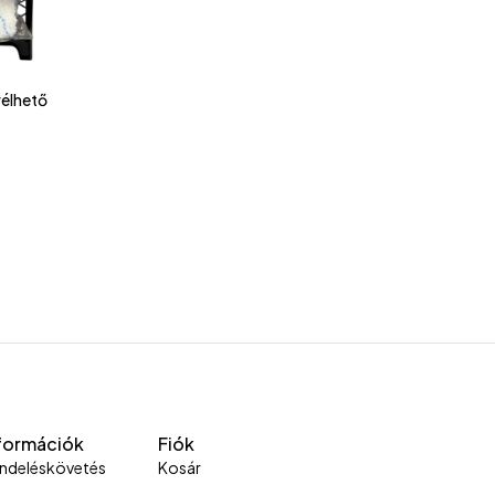
rélhető
formációk
Fiók
ndeléskövetés
Kosár