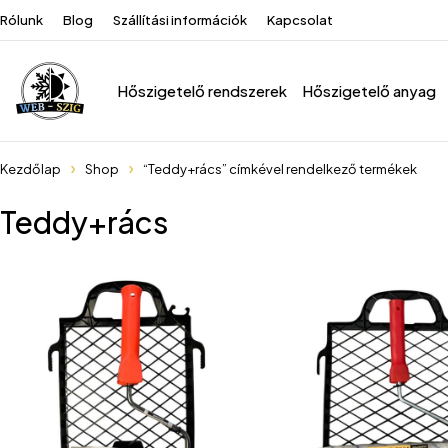
Rólunk
Blog
Szállítási információk
Kapcsolat
Hőszigetelő rendszerek
Hőszigetelő anyag
Kezdőlap
Shop
“Teddy+rács” címkével rendelkező termékek
Teddy+rács