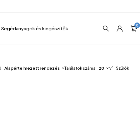
0
Segédanyagok és kiegészítők
d
Alapértelmezett rendezés
Találatok száma
20