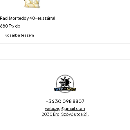
Radiátor teddy 40-es szárral
680
Ft
/ db
Kosárba teszem
+36 30 098 8807
webszig@gmail.com
2030 Érd, Szövő utca 21.