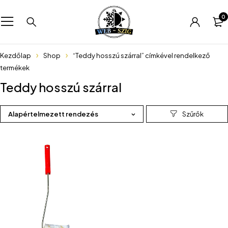
0
Kezdőlap
Shop
“Teddy hosszú szárral” címkével rendelkező
termékek
Teddy hosszú szárral
Alapértelmezett rendezés