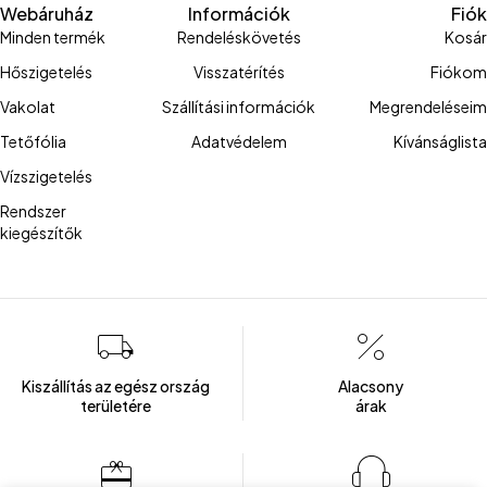
Webáruház
Információk
Fiók
Minden termék
Rendeléskövetés
Kosár
Hőszigetelés
Visszatérítés
Fiókom
Vakolat
Szállítási információk
Megrendeléseim
Tetőfólia
Adatvédelem
Kívánságlista
Vízszigetelés
Rendszer
kiegészítők
Kiszállítás az egész ország
Alacsony
területére
árak