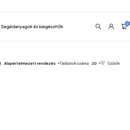
0
Segédanyagok és kiegészítők
d
Alapértelmezett rendezés
Találatok száma
20