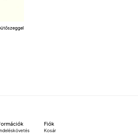
eütőszeggel
formációk
Fiók
ndeléskövetés
Kosár