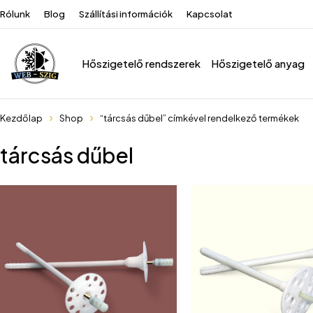
Rólunk
Blog
Szállítási információk
Kapcsolat
Hőszigetelő rendszerek
Hőszigetelő anyag
Kezdőlap
Shop
“tárcsás dűbel” címkével rendelkező termékek
tárcsás dűbel