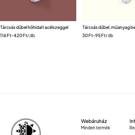
Tárcsás dűbel hőhidalt acélszeggel
Tárcsás dűbel, műanyag b
116
Ft
–
420
Ft
/ db
30
Ft
–
95
Ft
/ db
Webáruház
In
Minden termék
Re