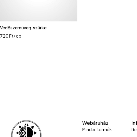
Védőszemüveg, szürke
720
Ft
/ db
Webáruház
In
Minden termék
Re