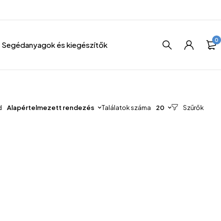
0
Segédanyagok és kiegészítők
d
Alapértelmezett rendezés
Találatok száma
20