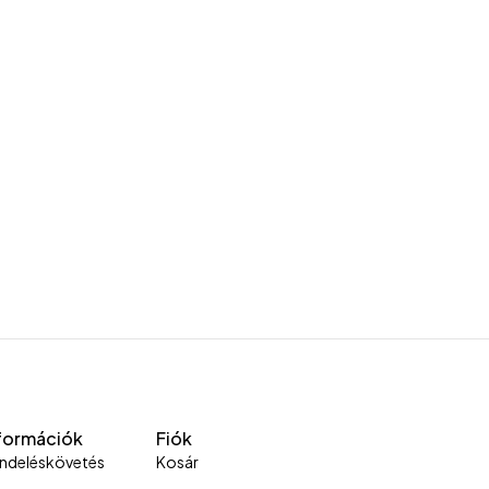
formációk
Fiók
ndeléskövetés
Kosár