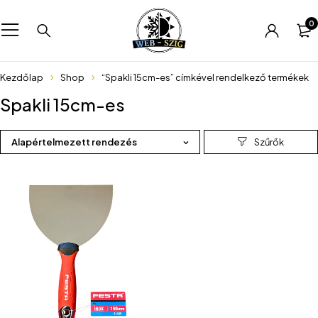
0
Kezdőlap
Shop
“Spakli 15cm-es” címkével rendelkező termékek
Spakli 15cm-es
Alapértelmezett rendezés