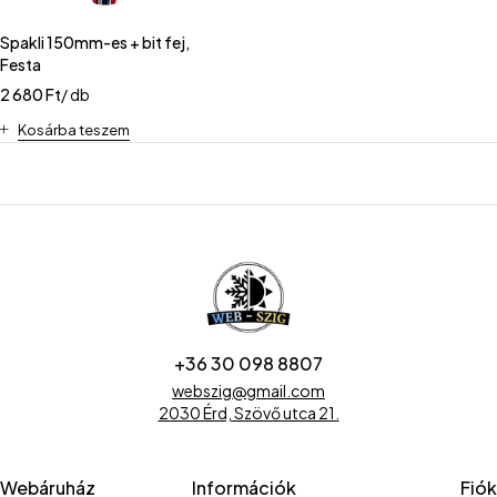
Spakli 150mm-es + bit fej,
Festa
2 680
Ft
/ db
Kosárba teszem
+36 30 098 8807
webszig@gmail.com
2030 Érd, Szövő utca 21.
Webáruház
Információk
Fiók