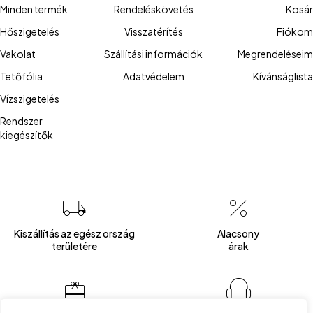
Minden termék
Rendeléskövetés
Kosár
Hőszigetelés
Visszatérítés
Fiókom
Vakolat
Szállítási információk
Megrendeléseim
Tetőfólia
Adatvédelem
Kívánságlista
Vízszigetelés
Rendszer
kiegészítők
Kiszállítás az egész ország
Alacsony
területére
árak