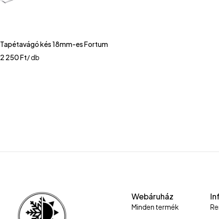
Tapétavágó kés 18mm-es Fortum
2 250
Ft
/ db
Webáruház
In
Minden termék
Re