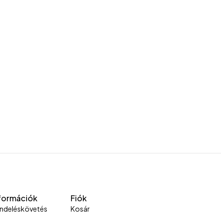
formációk
Fiók
ndeléskövetés
Kosár