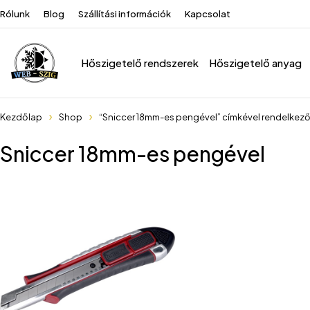
Rólunk
Blog
Szállítási információk
Kapcsolat
Hőszigetelő rendszerek
Hőszigetelő anyag
Kezdőlap
Shop
“Sniccer 18mm-es pengével” címkével rendelkez
Sniccer 18mm-es pengével