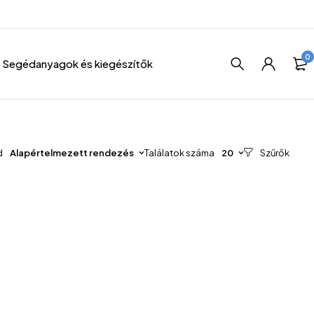
0
Segédanyagok és kiegészítők
d
Alapértelmezett rendezés
Találatok száma
20