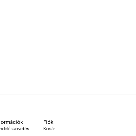
formációk
Fiók
ndeléskövetés
Kosár