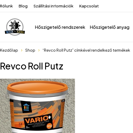
Rólunk
Blog
Szállítási információk
Kapcsolat
Hőszigetelő rendszerek
Hőszigetelő anyag
Kezdőlap
Shop
“Revco Roll Putz” címkével rendelkező termékek
Revco Roll Putz