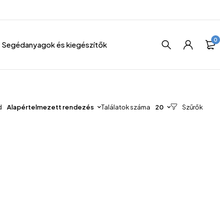
0
Segédanyagok és kiegészítők
d
Alapértelmezett rendezés
Találatok száma
20