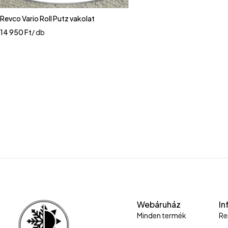
Revco Vario Roll Putz vakolat
14 950
Ft
/ db
Webáruház
In
Minden termék
Re