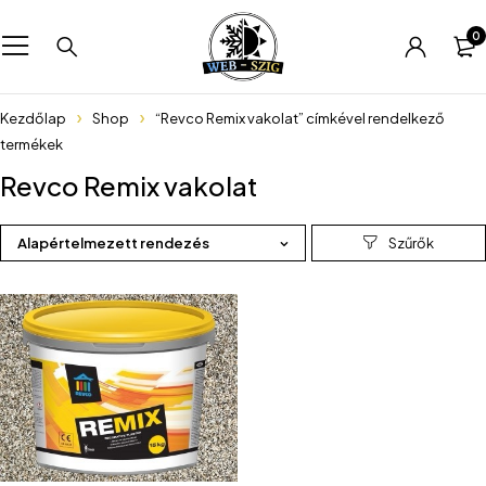
0
Kezdőlap
Shop
“Revco Remix vakolat” címkével rendelkező
termékek
Revco Remix vakolat
Alapértelmezett rendezés