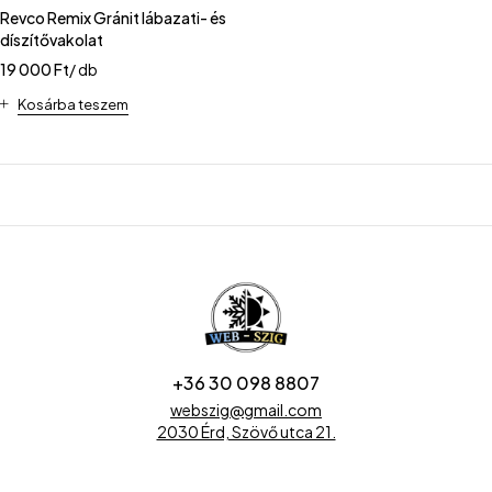
Revco Remix Gránit lábazati- és
díszítővakolat
19 000
Ft
/ db
Kosárba teszem
+36 30 098 8807
webszig@gmail.com
2030 Érd, Szövő utca 21.