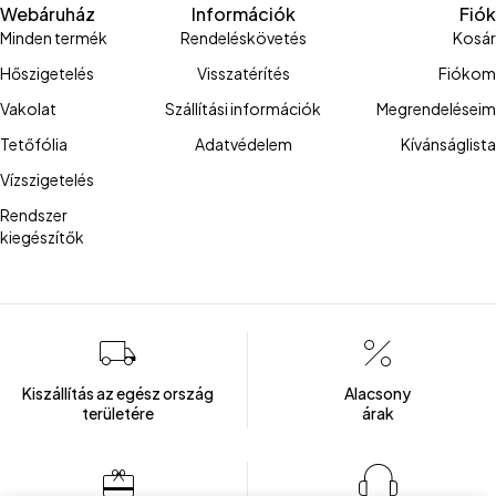
Webáruház
Információk
Fiók
Minden termék
Rendeléskövetés
Kosár
Hőszigetelés
Visszatérítés
Fiókom
Vakolat
Szállítási információk
Megrendeléseim
Tetőfólia
Adatvédelem
Kívánságlista
Vízszigetelés
Rendszer
kiegészítők
Kiszállítás az egész ország
Alacsony
területére
árak