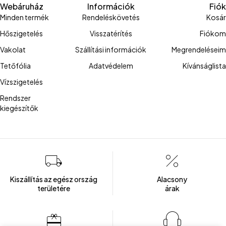
Webáruház
Információk
Fiók
Minden termék
Rendeléskövetés
Kosár
Hőszigetelés
Visszatérítés
Fiókom
Vakolat
Szállítási információk
Megrendeléseim
Tetőfólia
Adatvédelem
Kívánságlista
Vízszigetelés
Rendszer
kiegészítők
Kiszállítás az egész ország
Alacsony
területére
árak