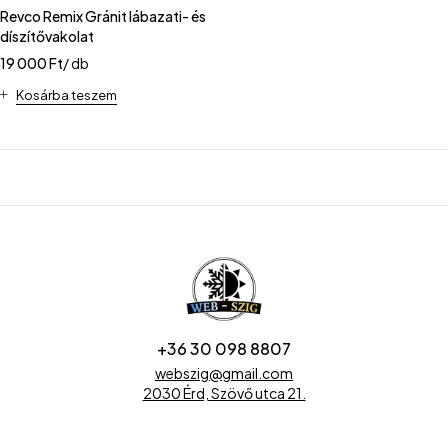
Revco Remix Gránit lábazati- és
díszítővakolat
19 000
Ft
/ db
Kosárba teszem
+36 30 098 8807
webszig@gmail.com
2030 Érd, Szövő utca 21.