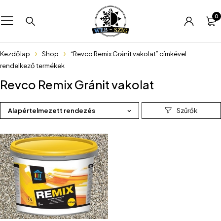
0
Kezdőlap
Shop
“Revco Remix Gránit vakolat” címkével
rendelkező termékek
Revco Remix Gránit vakolat
Alapértelmezett rendezés